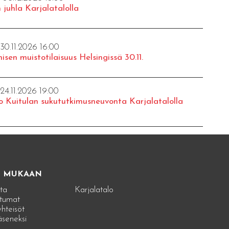
 juhla Karjalatalolla
 30.11.2026 16:00
isen muistotilaisuus Helsingissä 30.11.
 24.11.2026 19:00
o Kuitulan sukututkimusneuvonta Karjalatalolla
E MUKAAN
ta
Karjalatalo
tumat
hteisöt
jäseneksi