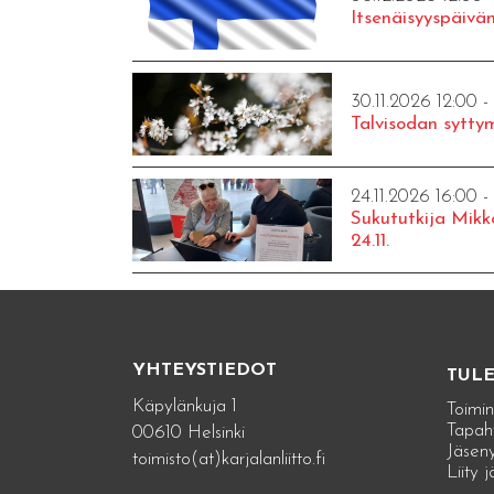
Itsenäisyyspäivän
30.11.2026 12:00 -
Talvisodan syttym
24.11.2026 16:00 -
Sukututkija Mikk
24.11.
YHTEYSTIEDOT
TUL
Käpylänkuja 1
Toimin
Tapah
00610 Helsinki
Jäseny
toimisto(at)karjalanliitto.fi
Liity 