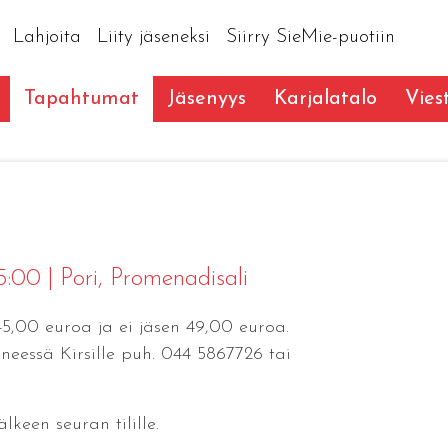
Lahjoita
Liity jäseneksi
Siirry SieMie-puotiin
Tapahtumat
Jäsenyys
Karjalatalo
Vies
15:00
|
Pori
, Promenadisali
45,00 euroa ja ei jäsen 49,00 euroa.
neessä Kirsille puh. 044 5867726 tai
lkeen seuran tilille.