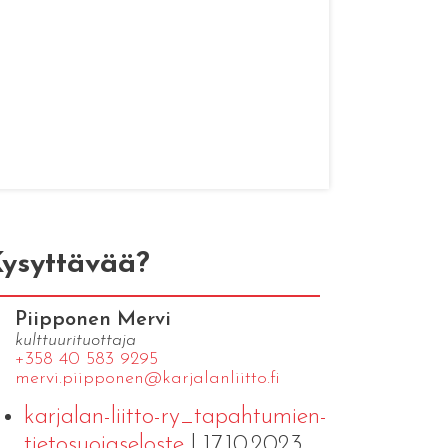
ysyttävää?
Piipponen Mervi
kulttuurituottaja
+358 40 583 9295
mervi.​piipponen@​kar​jala​nlii​tto.​fi
karjalan-liitto-ry_tapahtumien-
tietosuojaseloste
| 17.10.2023