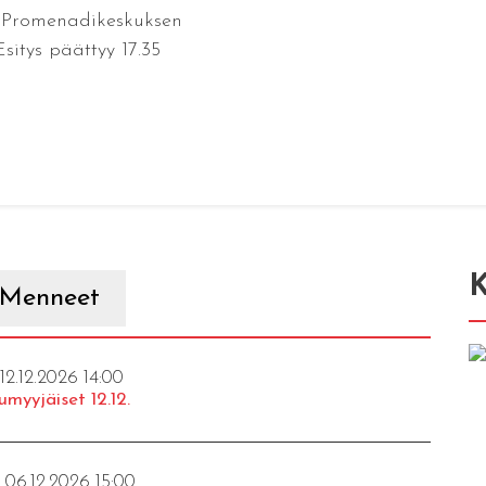
a Promenadikeskuksen
Esitys päättyy 17.35
K
Menneet
 12.12.2026 14:00
umyyjäiset 12.12.
- 06.12.2026 15:00