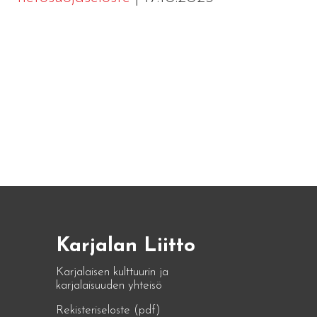
Karjalan Liitto
Karjalaisen kulttuurin ja
karjalaisuuden yhteisö
Rekisteriseloste (pdf)