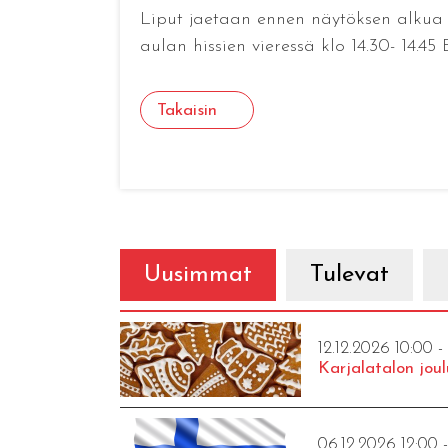
Liput jaetaan ennen näytöksen alku
aulan hissien vieressä klo 14.30- 14.45 
Takaisin
Uusimmat
Tulevat
12.12.2026 10:00 -
Karjalatalon joul
06.12.2026 12:00 