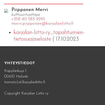
Piipponen Mervi
kulttuurituottaja
+358 40 583 9295
mervi.​piipponen@​kar​jala​nlii​tto.​fi
karjalan-liitto-ry_tapahtumien-
tietosuojaseloste
| 17.10.2023
YHTEYSTIEDOT
Käpylänkuja 1
00610 Helsinki
toimisto(at)karjalanliitto.fi
Copyright Karjalan Liitto ry