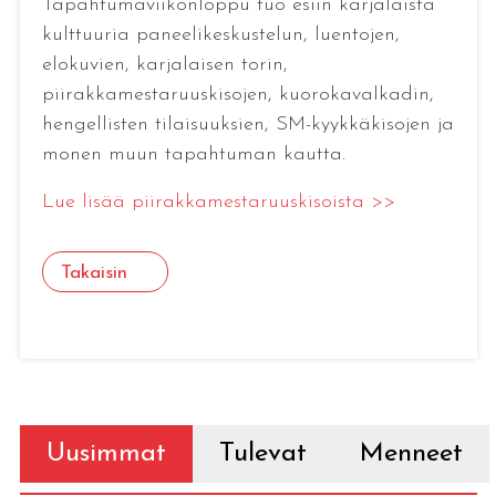
Tapahtumaviikonloppu tuo esiin karjalaista
kulttuuria paneelikeskustelun, luentojen,
elokuvien, karjalaisen torin,
piirakkamestaruuskisojen, kuorokavalkadin,
hengellisten tilaisuuksien, SM-kyykkäkisojen ja
monen muun tapahtuman kautta.
Lue lisää piirakkamestaruuskisoista >>
Takaisin
Uusimmat
Tulevat
Menneet