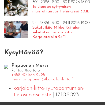
30.11.2026 12:00 - 30.11.2026 16:00
Talvisodan syttymisen
muistotilaisuus Helsingissä 30.11.
24.11.2026 16:00 - 24.11.2026 19:00
Sukututkija Mikko Kuitulan
sukututkimusneuvonta
Karjalatalolla 24.11.
Kysyttävää?
Piipponen Mervi
kulttuurituottaja
+358 40 583 9295
mervi.​piipponen@​kar​jala​nlii​tto.​fi
karjalan-liitto-ry_tapahtumien-
tietosuojaseloste
| 17.10.2023