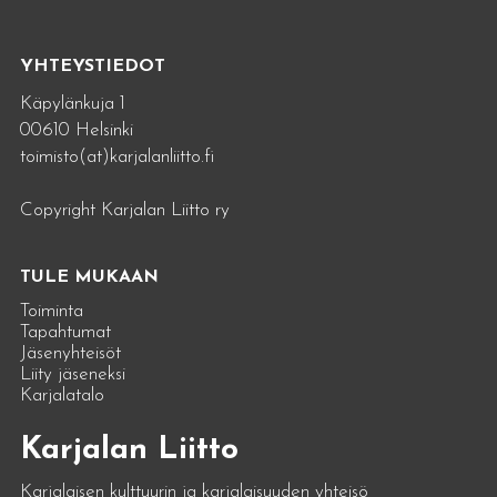
YHTEYSTIEDOT
Käpylänkuja 1
00610 Helsinki
toimisto(at)karjalanliitto.fi
Copyright Karjalan Liitto ry
TULE MUKAAN
Toiminta
Tapahtumat
Jäsenyhteisöt
Liity jäseneksi
Karjalatalo
Karjalan Liitto
Karjalaisen kulttuurin ja karjalaisuuden yhteisö