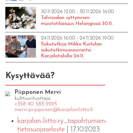
30.11.2026 12:00 - 30.11.2026 16:00
Talvisodan syttymisen
muistotilaisuus Helsingissä 30.11.
24.11.2026 16:00 - 24.11.2026 19:00
Sukututkija Mikko Kuitulan
sukututkimusneuvonta
Karjalatalolla 24.11.
Kysyttävää?
Piipponen Mervi
kulttuurituottaja
+358 40 583 9295
mervi.​piipponen@​kar​jala​nlii​tto.​fi
karjalan-liitto-ry_tapahtumien-
tietosuojaseloste
| 17.10.2023