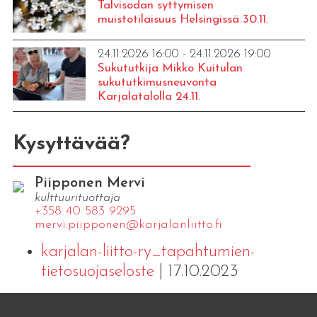
Talvisodan syttymisen
muistotilaisuus Helsingissä 30.11.
24.11.2026 16:00 - 24.11.2026 19:00
Sukututkija Mikko Kuitulan
sukututkimusneuvonta
Karjalatalolla 24.11.
Kysyttävää?
Piipponen Mervi
kulttuurituottaja
+358 40 583 9295
mervi.​piipponen@​kar​jala​nlii​tto.​fi
karjalan-liitto-ry_tapahtumien-
tietosuojaseloste
| 17.10.2023