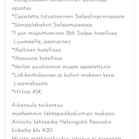
opastus
*Opastettu tutustuminen Salpalinja-museoon
*Sämpyläkahvit Salpamuseossa
*1 yön majoittuminen 2hh Salpa hotellissa
Luumäellä, aamiainen
*Illallinen hotellissa
*Iltasauna hotellissa
*Verlan puuhiomon museo opastettuna
*Lohikeittolounas ja kahvit makean kera
Lisämaksusta
*H1-lisä 45€
Aikataulu tarkentuu
myöhemmin lähtöpaikkakuntien mukaan.
Arvioitu lähtöaika Helsingistä Paavalin
kirkolta klo 9.20.
Muista matkavakuutus, sairaus ei pienennä