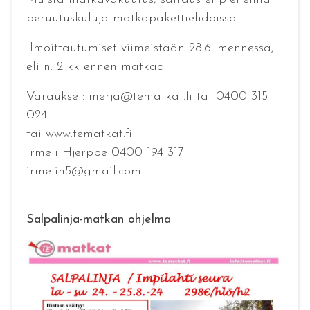
peruutuskuluja matkapakettiehdoissa.
Ilmoittautumiset viimeistään 28.6. mennessä,
eli n. 2 kk ennen matkaa
Varaukset: merja@tematkat.fi tai 0400 315
024
tai www.tematkat.fi
Irmeli Hjerppe 0400 194 317
irmelih5@gmail.com
Salpalinja-matkan ohjelma