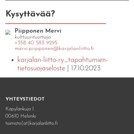
Kysyttävää?
Piipponen Mervi
kulttuurituottaja
+358 40 583 9295
mervi.​piipponen@​kar​jala​nlii​tto.​fi
karjalan-liitto-ry_tapahtumien-
tietosuojaseloste
| 17.10.2023
YHTEYSTIEDOT
Käpylänkuja 1
00610 Helsinki
toimisto(at)karjalanliitto.fi