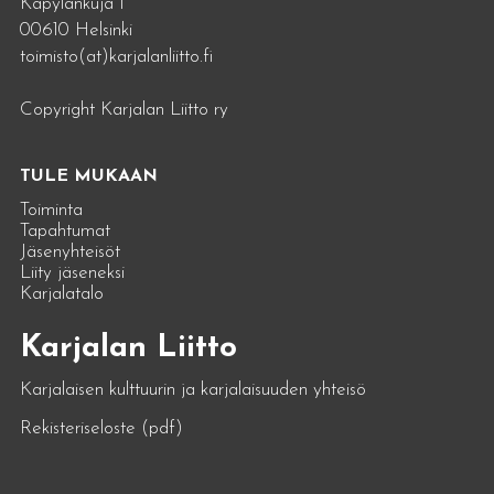
Käpylänkuja 1
00610 Helsinki
toimisto(at)karjalanliitto.fi
Copyright Karjalan Liitto ry
TULE MUKAAN
Toiminta
Tapahtumat
Jäsenyhteisöt
Liity jäseneksi
Karjalatalo
Karjalan Liitto
Karjalaisen kulttuurin ja karjalaisuuden yhteisö
Rekisteriseloste (pdf)