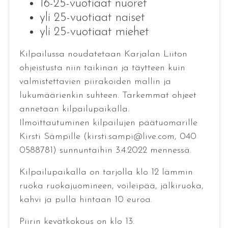
16-25-vuotiaat nuoret
yli 25-vuotiaat naiset
yli 25-vuotiaat miehet
Kilpailussa noudatetaan Karjalan Liiton
ohjeistusta niin taikinan ja täytteen kuin
valmistettavien piirakoiden mallin ja
lukumäärienkin suhteen. Tarkemmat ohjeet
annetaan kilpailupaikalla.
Ilmoittautuminen kilpailujen päätuomarille
Kirsti Sämpille (kirsti.sampi@live.com, 040
0588781) sunnuntaihin 3.4.2022 mennessä.
Kilpailupaikalla on tarjolla klo 12 lämmin
ruoka ruokajuomineen, voileipää, jälkiruoka,
kahvi ja pulla hintaan 10 euroa.
Piirin kevätkokous on klo 13.