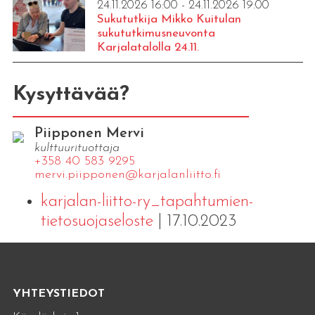
24.11.2026 16:00 - 24.11.2026 19:00
Sukututkija Mikko Kuitulan
sukututkimusneuvonta
Karjalatalolla 24.11.
Kysyttävää?
Piipponen Mervi
kulttuurituottaja
+358 40 583 9295
mervi.​piipponen@​kar​jala​nlii​tto.​fi
karjalan-liitto-ry_tapahtumien-
tietosuojaseloste
| 17.10.2023
YHTEYSTIEDOT