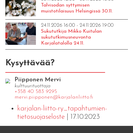
Talvisodan syttymisen
muistotilaisuus Helsingissä 30.11.
24.11.2026 16:00 - 24.11.2026 19:00
Sukututkija Mikko Kuitulan
sukututkimusneuvonta
Karjalatalolla 24.11.
Kysyttävää?
Piipponen Mervi
kulttuurituottaja
+358 40 583 9295
mervi.​piipponen@​kar​jala​nlii​tto.​fi
karjalan-liitto-ry_tapahtumien-
tietosuojaseloste
| 17.10.2023