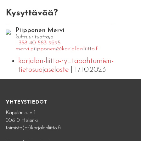
Kysyttävää?
Piipponen Mervi
kulttuurituottaja
+358 40 583 9295
mervi.​piipponen@​kar​jala​nlii​tto.​fi
karjalan-liitto-ry_tapahtumien-
tietosuojaseloste
| 17.10.2023
YHTEYSTIEDOT
Käpylänkuja 1
00610 Helsinki
toimisto(at)karjalanliitto.fi