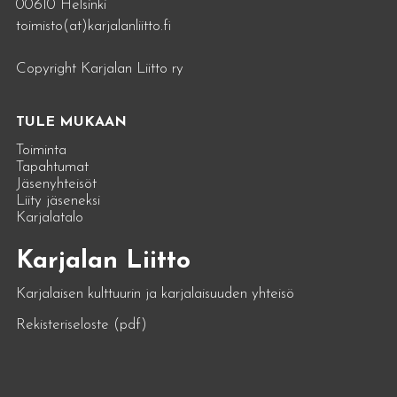
00610 Helsinki
toimisto(at)karjalanliitto.fi
Copyright Karjalan Liitto ry
TULE MUKAAN
Toiminta
Tapahtumat
Jäsenyhteisöt
Liity jäseneksi
Karjalatalo
Karjalan Liitto
Karjalaisen kulttuurin ja karjalaisuuden yhteisö
Rekisteriseloste (pdf)