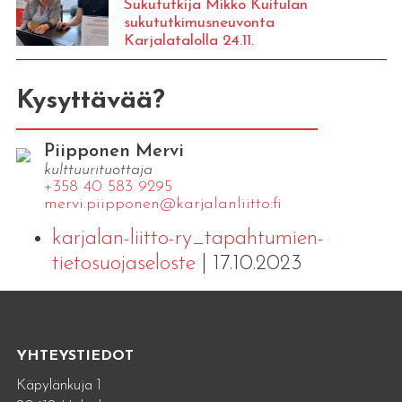
Sukututkija Mikko Kuitulan
sukututkimusneuvonta
Karjalatalolla 24.11.
Kysyttävää?
Piipponen Mervi
kulttuurituottaja
+358 40 583 9295
mervi.​piipponen@​kar​jala​nlii​tto.​fi
karjalan-liitto-ry_tapahtumien-
tietosuojaseloste
| 17.10.2023
YHTEYSTIEDOT
Käpylänkuja 1