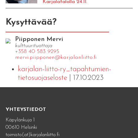
Karjalatalolla 24.11.
Kysyttävää?
Piipponen Mervi
kulttuurituottaja
+358 40 583 9295
mervi.​piipponen@​kar​jala​nlii​tto.​fi
karjalan-liitto-ry_tapahtumien-
tietosuojaseloste
| 17.10.2023
YHTEYSTIEDOT
Käpylänkuja 1
00610 Helsinki
toimisto(at)karjalanliitto.fi