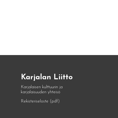
Karjalan Liitto
Karjalaisen kulttuurin ja
karjalaisuuden yhteisö
Rekisteriseloste (pdf)