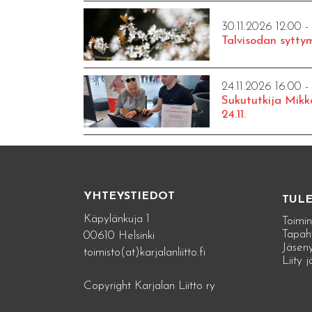
30.11.2026 12:00 -
Talvisodan syttym
24.11.2026 16:00 -
Sukututkija Mikk
24.11.
YHTEYSTIEDOT
TUL
Käpylänkuja 1
Toimin
Tapah
00610 Helsinki
Jäseny
toimisto(at)karjalanliitto.fi
Liity 
Copyright Karjalan Liitto ry