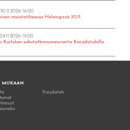
 30.11.2026 16:00
isen muistotilaisuus Helsingissä 30.11.
 24.11.2026 19:00
o Kuitulan sukututkimusneuvonta Karjalatalolla
E MUKAAN
ta
Karjalatalo
tumat
hteisöt
jäseneksi