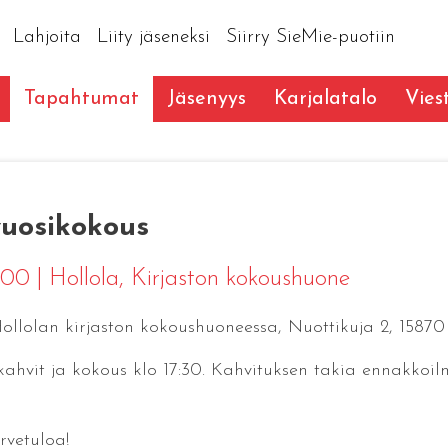
Lahjoita
Liity jäseneksi
Siirry SieMie-puotiin
Tapahtumat
Jäsenyys
Karjalatalo
Vies
vuosikokous
9:00
|
Hollola
, Kirjaston kokoushuone
ollolan kirjaston kokoushuoneessa, Nuottikuja 2, 15870 
 kahvit ja kokous klo 17:30. Kahvituksen takia ennakkoi
rvetuloa!