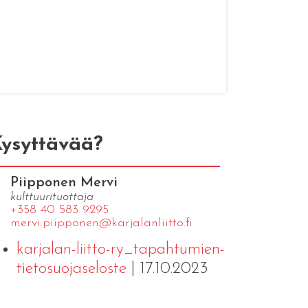
ysyttävää?
Piipponen Mervi
kulttuurituottaja
+358 40 583 9295
mervi.​piipponen@​kar​jala​nlii​tto.​fi
karjalan-liitto-ry_tapahtumien-
tietosuojaseloste
| 17.10.2023