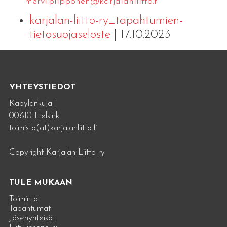
mervi.​piipponen@​kar​jala​nlii​tto.​fi
karjalan-liitto-ry_tapahtumien-
tietosuojaseloste
| 17.10.2023
YHTEYSTIEDOT
Käpylänkuja 1
00610 Helsinki
toimisto(at)karjalanliitto.fi
Copyright Karjalan Liitto ry
TULE MUKAAN
Toiminta
Tapahtumat
Jäsenyhteisöt