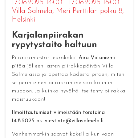
17.08.2025 14:00 - 17.08.2025 16:00
,
Villa Salmela, Meri Perttilän polku 8,
Helsinki
Karjalanpiirakan
rypytystaito haltuun
Piirakkamestari eurokokki
Aira Viitaniemi
pitää jälleen lasten piirakkapäivän Villa
Salmelassa ja opettaa kädestä pitäen, miten
se perinteinen piirakkamme saa kauniin
muodon. Ja kuinka hyvältä itse tehty piirakka
maistuukaan!
Ilmoittautumiset viimeistään torstaina
14.8.2025 os. viestinta@villasalmela.fi
Vanhemmatkin saavat kokeilla kun vaan