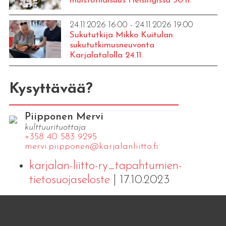
muistotilaisuus Helsingissä 30.11.
24.11.2026 16:00 - 24.11.2026 19:00
Sukututkija Mikko Kuitulan
sukututkimusneuvonta
Karjalatalolla 24.11.
Kysyttävää?
Piipponen Mervi
kulttuurituottaja
+358 40 583 9295
mervi.​piipponen@​kar​jala​nlii​tto.​fi
karjalan-liitto-ry_tapahtumien-
tietosuojaseloste
| 17.10.2023