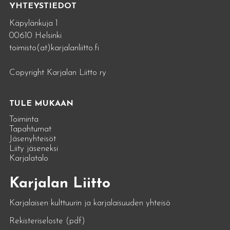
YHTEYSTIEDOT
Käpylänkuja 1
00610 Helsinki
toimisto(at)karjalanliitto.fi
Copyright Karjalan Liitto ry
TULE MUKAAN
Toiminta
Tapahtumat
Jäsenyhteisöt
Liity jäseneksi
Karjalatalo
Karjalan Liitto
Karjalaisen kulttuurin ja karjalaisuuden yhteisö
Rekisteriseloste (pdf)