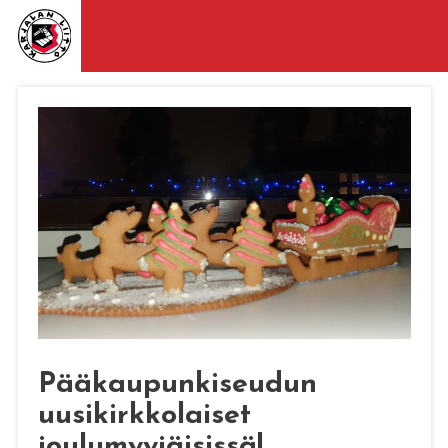
Pääkaupunkiseudun
uusikirkkolaiset
joulumyyjäisissä!