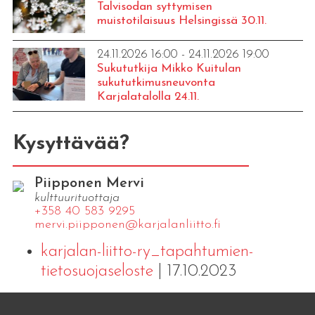
Talvisodan syttymisen
muistotilaisuus Helsingissä 30.11.
24.11.2026 16:00 - 24.11.2026 19:00
Sukututkija Mikko Kuitulan
sukututkimusneuvonta
Karjalatalolla 24.11.
Kysyttävää?
Piipponen Mervi
kulttuurituottaja
+358 40 583 9295
mervi.​piipponen@​kar​jala​nlii​tto.​fi
karjalan-liitto-ry_tapahtumien-
tietosuojaseloste
| 17.10.2023