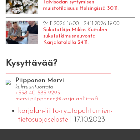
Talvisodan syttymisen
muistotilaisuus Helsingissä 30.11.
24.11.2026 16:00 - 24.11.2026 19:00
Sukututkija Mikko Kuitulan
sukututkimusneuvonta
Karjalatalolla 24.11.
Kysyttävää?
Piipponen Mervi
kulttuurituottaja
+358 40 583 9295
mervi.​piipponen@​kar​jala​nlii​tto.​fi
karjalan-liitto-ry_tapahtumien-
tietosuojaseloste
| 17.10.2023