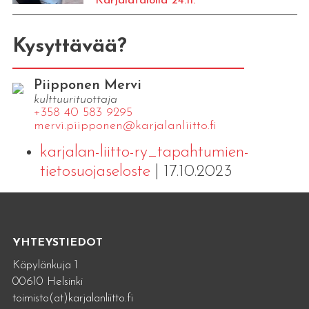
Karjalatalolla 24.11.
Kysyttävää?
Piipponen Mervi
kulttuurituottaja
+358 40 583 9295
mervi.​piipponen@​kar​jala​nlii​tto.​fi
karjalan-liitto-ry_tapahtumien-
tietosuojaseloste
| 17.10.2023
YHTEYSTIEDOT
Käpylänkuja 1
00610 Helsinki
toimisto(at)karjalanliitto.fi