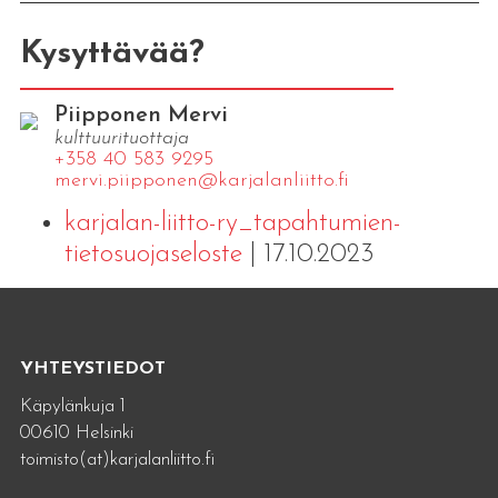
Kysyttävää?
Piipponen Mervi
kulttuurituottaja
+358 40 583 9295
mervi.​piipponen@​kar​jala​nlii​tto.​fi
karjalan-liitto-ry_tapahtumien-
tietosuojaseloste
| 17.10.2023
YHTEYSTIEDOT
Käpylänkuja 1
00610 Helsinki
toimisto(at)karjalanliitto.fi