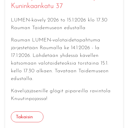
Kuninkaankatu 37
LUMEN-kävely 2026 to 15.1.2026 klo 17.30
Rauman Taidemuseon edustalla
Rauman LUMEN-valotaidetapahtuma
järjestetään Raumalla ke 14.1.2026 - la
17.1.2026. Lähdetään yhdessä kävellen
katsomaan valotaideteoksia torstaina 15.1.
kello 17.30 alkaen. Tavataan Taidemuseon
edustalla.
Kävelijäjäsenille glögit pipareilla ravintola
Knuutinpojassa!
Takaisin