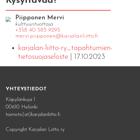
Kysyttävää?
Piipponen Mervi
kulttuurituottaja
+358 40 583 9295
mervi.​piipponen@​kar​jala​nlii​tto.​fi
karjalan-liitto-ry_tapahtumien-
tietosuojaseloste
| 17.10.2023
YHTEYSTIEDOT
Käpylänkuja 1
00610 Helsinki
toimisto(at)karjalanliitto.fi
Copyright Karjalan Liitto ry