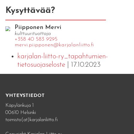
Kysyttävää?
Piipponen Mervi
kulttuurituottaja
+358 40 583 9295
mervi.​piipponen@​kar​jala​nlii​tto.​fi
karjalan-liitto-ry_tapahtumien-
tietosuojaseloste
| 17.10.2023
YHTEYSTIEDOT
Käpylänkuja 1
00610 Helsinki
toimisto(at)karjalanliitto.fi