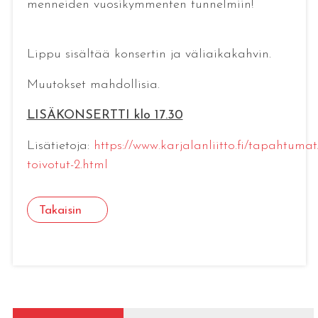
menneiden vuosikymmenten tunnelmiin!
Lippu sisältää konsertin ja väliaikakahvin.
Muutokset mahdollisia.
LISÄKONSERTTI klo 17.30
Lisätietoja:
https://www.karjalanliitto.fi/tapahtuma
toivotut-2.html
Takaisin