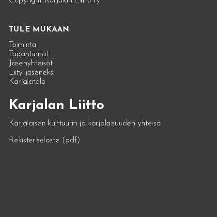
Copyright Karjalan Liitto ry
TULE MUKAAN
Toiminta
Tapahtumat
Jäsenyhteisöt
Liity jäseneksi
Karjalatalo
Karjalan Liitto
Karjalaisen kulttuurin ja karjalaisuuden yhteisö
Rekisteriseloste (pdf)