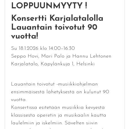
LOPPUUNMYYTY !
Konsertti Karjalatalolla
Lauantain toivotut 90
vuotta!
Su 18.1.2026 klo 14.00–16.30
Seppo Hovi, Mari Palo ja Hannu Lehtonen
Karjalatalo, Käpylänkuja 1, Helsinki
Lauantain toivotut -musiikkiohjelman
ensimmäisestä lähetyksestä on kulunut 90
vuotta.
Konsertissa esitetään musiikkia kevyestä
klassisesta operetin ja musikaalin kautta
laulelmiin ja iskelmiin. Sävelten siivin