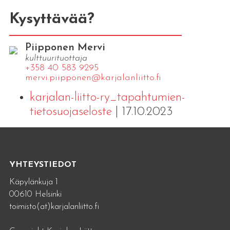
Kysyttävää?
Piipponen Mervi
kulttuurituottaja
+358 40 583 9295
mervi.​piipponen@​kar​jala​nlii​tto.​fi
karjalan-liitto-ry_tapahtumien-
tietosuojaseloste
| 17.10.2023
YHTEYSTIEDOT
Käpylänkuja 1
00610 Helsinki
toimisto(at)karjalanliitto.fi