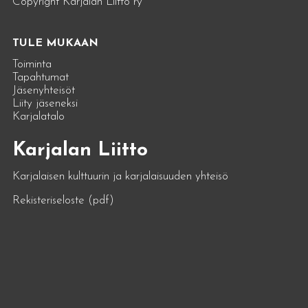
Copyright Karjalan Liitto ry
TULE MUKAAN
Toiminta
Tapahtumat
Jäsenyhteisöt
Liity jäseneksi
Karjalatalo
Karjalan Liitto
Karjalaisen kulttuurin ja karjalaisuuden yhteisö
Rekisteriseloste (pdf)