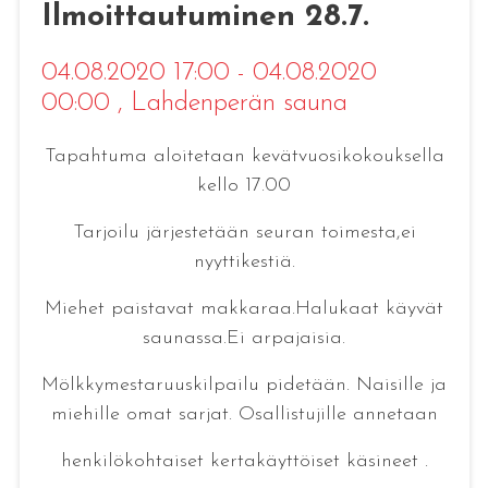
Ilmoittautuminen 28.7.
04.08.2020 17:00 - 04.08.2020
00:00
, Lahdenperän sauna
Tapahtuma aloitetaan kevätvuosikokouksella
kello 17.00
Tarjoilu järjestetään seuran toimesta,ei
nyyttikestiä.
Miehet paistavat makkaraa.Halukaat käyvät
saunassa.Ei arpajaisia.
Mölkkymestaruuskilpailu pidetään. Naisille ja
miehille omat sarjat. Osallistujille annetaan
henkilökohtaiset kertakäyttöiset käsineet .