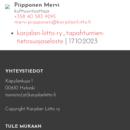
Piipponen Mervi
kulttuurituottaja
+358 40 583 9295
mervi.​piipponen@​kar​jala​nlii​tto.​fi
karjalan-liitto-ry_tapahtumien-
tietosuojaseloste
| 17.10.2023
YHTEYSTIEDOT
Käpylänkuja 1
00610 Helsinki
toimisto(at)karjalanliitto.fi
Copyright Karjalan Liitto ry
TULE MUKAAN