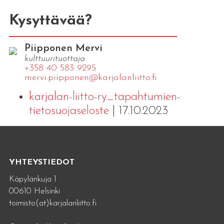
Kysyttävää?
Piipponen Mervi
kulttuurituottaja
+358 40 583 9295
mervi.​piipponen@​kar​jala​nlii​tto.​fi
karjalan-liitto-ry_tapahtumien-
tietosuojaseloste
| 17.10.2023
YHTEYSTIEDOT
Käpylänkuja 1
00610 Helsinki
toimisto(at)karjalanliitto.fi