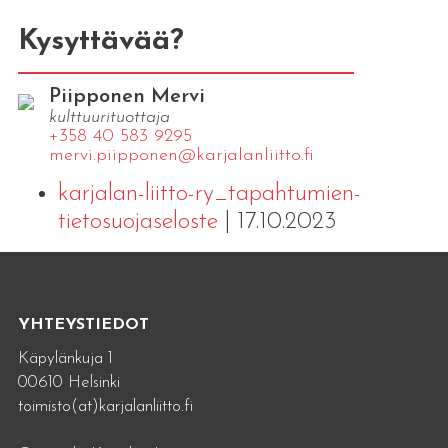
Kysyttävää?
Piipponen Mervi
kulttuurituottaja
+358 40 583 9295
mervi.​piipponen@​kar​jala​nlii​tto.​fi
karjalan-liitto-ry_tapahtumien-
tietosuojaseloste
| 17.10.2023
YHTEYSTIEDOT
Käpylänkuja 1
00610 Helsinki
toimisto(at)karjalanliitto.fi