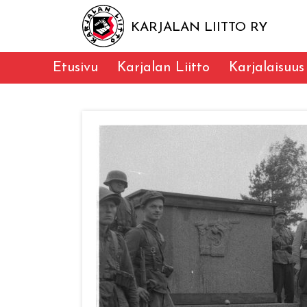
KARJALAN LIITTO RY
Etusivu
Karjalan Liitto
Karjalaisuus