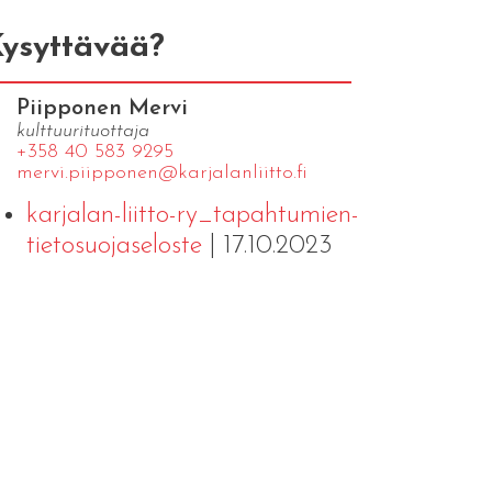
ysyttävää?
Piipponen Mervi
kulttuurituottaja
+358 40 583 9295
mervi.​piipponen@​kar​jala​nlii​tto.​fi
karjalan-liitto-ry_tapahtumien-
tietosuojaseloste
| 17.10.2023