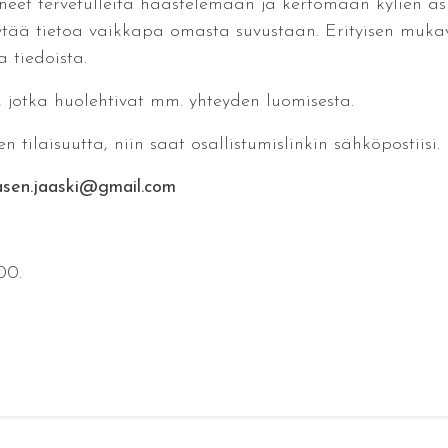
eet tervetulleita haastelemaan ja kertomaan kylien asukk
ytää tietoa vaikkapa omasta suvustaan. Erityisen mukavaa
a tiedoista.
jotka huolehtivat mm. yhteyden luomisesta.
tilaisuutta, niin saat osallistumislinkin sähköpostiisi.
n.jaaski@gmail.com
00.