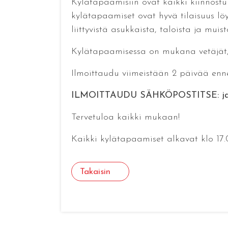
Kylätapaamisiin ovat kaikki kiinnostun
kylätapaamiset ovat hyvä tilaisuus lö
liittyvistä asukkaista, taloista ja muist
Kylätapaamisessa on mukana vetäjät, 
Ilmoittaudu viimeistään 2 päivää ennen 
ILMOITTAUDU SÄHKÖPOSTITSE: jase
Tervetuloa kaikki mukaan!
Kaikki kylätapaamiset alkavat klo 17.
Takaisin