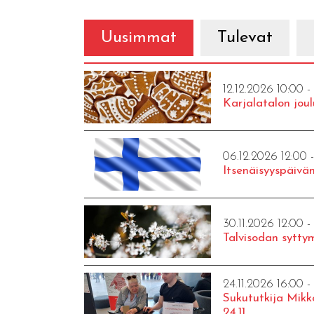
Uusimmat
Tulevat
12.12.2026 10:00 -
Karjalatalon joul
06.12.2026 12:00 
Itsenäisyyspäivän
30.11.2026 12:00 -
Talvisodan syttym
24.11.2026 16:00 -
Sukututkija Mikk
24.11.