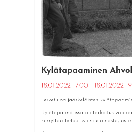
Kylätapaaminen Ahvol
18.01.2022 17:00 - 18.01.2022 1
Tervetuloa jääskeläisten kylätapaam
Kylätapaamisissa on tarkoitus vapaamuo
kerryttää tietoa kylien elämästä, asuk