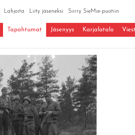
Lahjoita
Liity jäseneksi
Siirry SieMie-puotiin
Tapahtumat
Jäsenyys
Karjalatalo
Vies