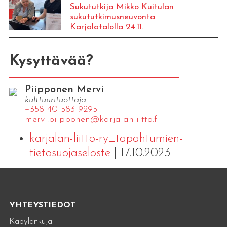
Sukututkija Mikko Kuitulan
sukututkimusneuvonta
Karjalatalolla 24.11.
Kysyttävää?
Piipponen Mervi
kulttuurituottaja
+358 40 583 9295
mervi.​piipponen@​kar​jala​nlii​tto.​fi
karjalan-liitto-ry_tapahtumien-
tietosuojaseloste
| 17.10.2023
YHTEYSTIEDOT
Käpylänkuja 1