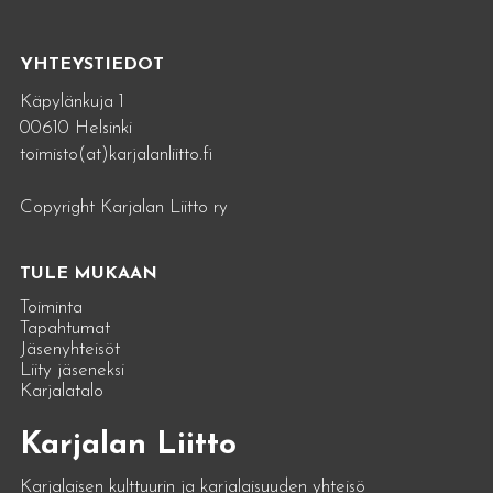
YHTEYSTIEDOT
Käpylänkuja 1
00610 Helsinki
toimisto(at)karjalanliitto.fi
Copyright Karjalan Liitto ry
TULE MUKAAN
Toiminta
Tapahtumat
Jäsenyhteisöt
Liity jäseneksi
Karjalatalo
Karjalan Liitto
Karjalaisen kulttuurin ja karjalaisuuden yhteisö