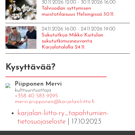
30.11.2026 12:00 - 30.11.2026 16:00
Talvisodan syttymisen
muistotilaisuus Helsingissä 30.11.
24.11.2026 16:00 - 24.11.2026 19:00
Sukututkija Mikko Kuitulan
sukututkimusneuvonta
Karjalatalolla 24.11.
Kysyttävää?
Piipponen Mervi
kulttuurituottaja
+358 40 583 9295
mervi.​piipponen@​kar​jala​nlii​tto.​fi
karjalan-liitto-ry_tapahtumien-
tietosuojaseloste
| 17.10.2023