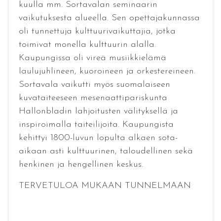
kuulla mm. Sortavalan seminaarin
vaikutuksesta alueella. Sen opettajakunnassa
oli tunnettuja kulttuurivaikuttajia, jotka
toimivat monella kulttuurin alalla.
Kaupungissa oli vireä musiikkielämä
laulujuhlineen, kuoroineen ja orkestereineen.
Sortavala vaikutti myös suomalaiseen
kuvataiteeseen mesenaattipariskunta
Hallonbladin lahjoitusten välityksellä ja
inspiroimalla taiteilijoita. Kaupungista
kehittyi 1800-luvun lopulta alkaen sota-
aikaan asti kulttuurinen, taloudellinen sekä
henkinen ja hengellinen keskus.
TERVETULOA MUKAAN TUNNELMAAN