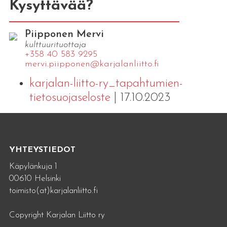
Kysyttävää?
Piipponen Mervi
kulttuurituottaja
+358 40 583 9295
mervi.​piipponen@​kar​jala​nlii​tto.​fi
karjalan-liitto-ry_tapahtumien-
tietosuojaseloste
| 17.10.2023
YHTEYSTIEDOT
Käpylänkuja 1
00610 Helsinki
toimisto(at)karjalanliitto.fi
Copyright Karjalan Liitto ry