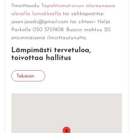
Ilmoittaudu
Tapahtumat-sivun alareunassa
olevalla lomakkeella
tai sähköpostitse:
jasen.jaaski@gmail.com tai sihteeri Heljä
Parkolle 050 3757408. Bussiin mahtuu 20
ensimmäisenä ilmoittautunutta.
Lämpimästi tervetuloa,
toivottaa hallitus
Takaisin