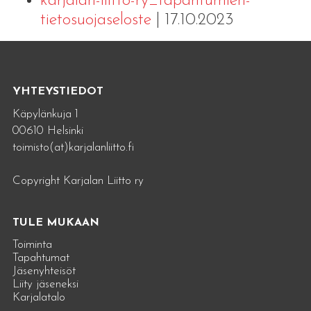
karjalan-liitto-ry_tapahtumien-
tietosuojaseloste
| 17.10.2023
YHTEYSTIEDOT
Käpylänkuja 1
00610 Helsinki
toimisto(at)karjalanliitto.fi
Copyright Karjalan Liitto ry
TULE MUKAAN
Toiminta
Tapahtumat
Jäsenyhteisöt
Liity jäseneksi
Karjalatalo