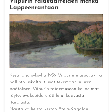
Viipurin taideaarteiden matka
Lappeenrantaan
Kesällä ja syksyllä 1939 Viipurin museoväki ja
hallinto uskaltautuivat tekemään suuren
päätöksen: Viipurin taidemuseon kokoelmat
täytyy evakuoida etäälle uhkaavasta
itärajasta.
Näistä vaiheista kertoo Etelä-Karjalan