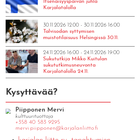
Itsenäisyyspäivän juhla
Karjalatalolla
30.11.2026 12:00 - 30.11.2026 16:00
Talvisodan syttymisen
muistotilaisuus Helsingissä 30.11.
24.11.2026 16:00 - 24.11.2026 19:00
Sukututkija Mikko Kuitulan
sukututkimusneuvonta
Karjalatalolla 24.11.
Kysyttävää?
Piipponen Mervi
kulttuurituottaja
+358 40 583 9295
mervi.​piipponen@​kar​jala​nlii​tto.​fi