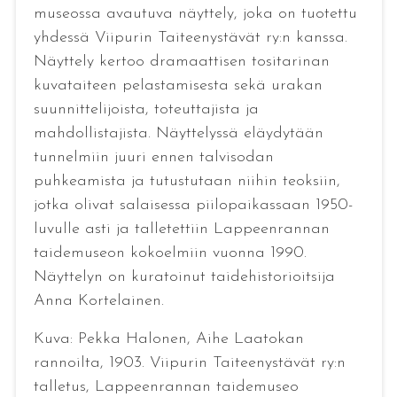
museossa avautuva näyttely, joka on tuotettu
yhdessä Viipurin Taiteenystävät ry:n kanssa.
Näyttely kertoo dramaattisen tositarinan
kuvataiteen pelastamisesta sekä urakan
suunnittelijoista, toteuttajista ja
mahdollistajista. Näyttelyssä eläydytään
tunnelmiin juuri ennen talvisodan
puhkeamista ja tutustutaan niihin teoksiin,
jotka olivat salaisessa piilopaikassaan 1950-
luvulle asti ja talletettiin Lappeenrannan
taidemuseon kokoelmiin vuonna 1990.
Näyttelyn on kuratoinut taidehistorioitsija
Anna Kortelainen.
Kuva: Pekka Halonen, Aihe Laatokan
rannoilta, 1903. Viipurin Taiteenystävät ry:n
talletus, Lappeenrannan taidemuseo