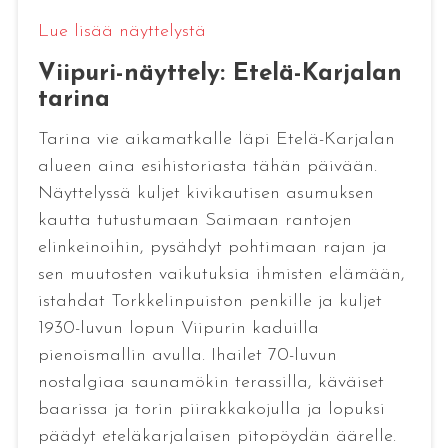
Lue lisää näyttelystä
Viipuri-näyttely: Etelä-Karjalan
tarina
Tarina vie aikamatkalle läpi Etelä-Karjalan
alueen aina esihistoriasta tähän päivään.
Näyttelyssä kuljet kivikautisen asumuksen
kautta tutustumaan Saimaan rantojen
elinkeinoihin, pysähdyt pohtimaan rajan ja
sen muutosten vaikutuksia ihmisten elämään,
istahdat Torkkelinpuiston penkille ja kuljet
1930-luvun lopun Viipurin kaduilla
pienoismallin avulla. Ihailet 70-luvun
nostalgiaa saunamökin terassilla, käväiset
baarissa ja torin piirakkakojulla ja lopuksi
päädyt eteläkarjalaisen pitopöydän äärelle.