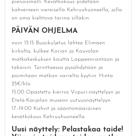
pienoismalli. Kevätkokous pidetään
kahveineen viereisellä Kehruuhuoneella, jolla
on oma kiehtova tarina silläkin.
PÄIVÄN OHJELMA
noin 13.15 Bussikuljetus lähtee Elimäen
kirkolta, kulkee Korian ja Kouvolan
matkakeskuksen kautta Lappeenrantaan ja
takaisin. Tarvittaessa pysähdytään ja
poimitaan matkan varrelta kyytiin. Hinta
25€/hlö.
15.00 Opastettu kierros Viipuri-näyttelyyn ja
Etelä-Karjalan museon uutuusnäyttelyyn.
17.-19.00 Kahvit ja sääntömääräinen
kevätkokous Kehruuhuoneella
Uusi näyttely: Pelastakaa taide!