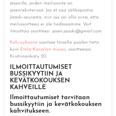
jäsenille, joiden meiliosoite on
jäsenrekisterissä. Jos et saa sähköpostia
Jääski-seurasta, niin syy voi olla siinä, että
meiliosoitteesi ei ole tiedossamme. Voit
ilmoittaa osoitteesi: jasen.jaaski@gmail.com
Kehruuhuone
sijaitsee toisella puolen tietä
kuin
Etelä-Karjalan museo
, osoitteessa
Kristiinankatu 20.
ILMOITTAUTUMISET
BUSSIKYYTIIN JA
KEVÄTKOKOUKSEN
KAHVEILLE
Ilmoittautumiset tarvitaan
bussikyytiin ja kevätkokouksen
kahvitukseen.