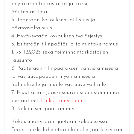
pöytäkirjantarkastajaa ja kaksi
ääntenlaskijaa.
3. Todetaan kokouksen laillisuus ja
päätösvaltaisuus
4. Hyväksytään kokouksen työjärjestys
5. Esitetään tilinpäätös ja toimintakertomus
1.1.-31.12.2025 sekä toiminnantarkastajien
lausunto
6. Päätetään tilinpäätöksen vahvistamisesta
ja vastuuvapauden myöntämisestä
hallitukselle ja muille vastuuvelvollisille
7. Muut asiat: Jääski-seuran sijoitustoiminnan
periaatteet.
Linkki aineistoon.
8. Kokouksen päättäminen
Kokousmateriaalit jaetaan kokouksessa.
Teams-linkki lähetetään kaikille Jääski-seuran