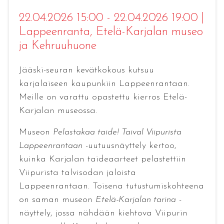
22.04.2026 15:00 - 22.04.2026 19:00
|
Lappeenranta
, Etelä-Karjalan museo
ja Kehruuhuone
Jääski-seuran kevätkokous kutsuu
karjalaiseen kaupunkiin Lappeenrantaan.
Meille on varattu opastettu kierros Etelä-
Karjalan museossa.
Museon
Pelastakaa taide! Taival Viipurista
Lappeenrantaan
-uutuusnäyttely kertoo,
kuinka Karjalan taideaarteet pelastettiin
Viipurista talvisodan jaloista
Lappeenrantaan. Toisena tutustumiskohteena
on saman museon
Etelä-Karjalan tarina
-
näyttely, jossa nähdään kiehtova Viipurin