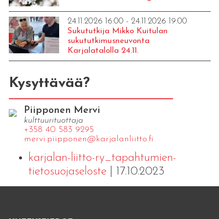
24.11.2026 16:00 - 24.11.2026 19:00
Sukututkija Mikko Kuitulan
sukututkimusneuvonta
Karjalatalolla 24.11.
Kysyttävää?
Piipponen Mervi
kulttuurituottaja
+358 40 583 9295
mervi.​piipponen@​kar​jala​nlii​tto.​fi
karjalan-liitto-ry_tapahtumien-
tietosuojaseloste
| 17.10.2023