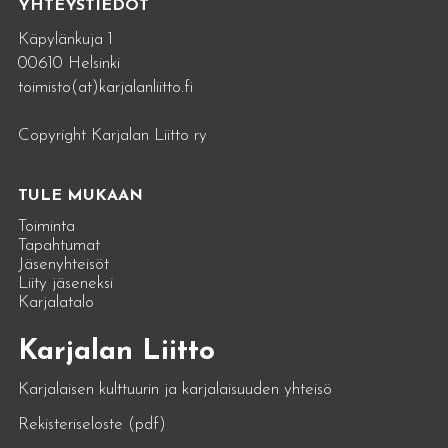
YHTEYSTIEDOT
Käpylänkuja 1
00610 Helsinki
toimisto(at)karjalanliitto.fi
Copyright Karjalan Liitto ry
TULE MUKAAN
Toiminta
Tapahtumat
Jäsenyhteisöt
Liity jäseneksi
Karjalatalo
Karjalan Liitto
Karjalaisen kulttuurin ja karjalaisuuden yhteisö
Rekisteriseloste (pdf)