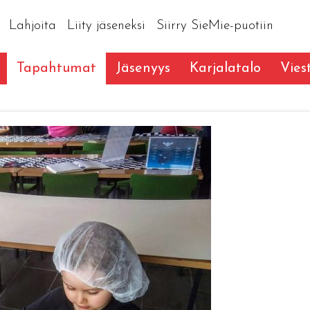
Lahjoita
Liity jäseneksi
Siirry SieMie-puotiin
Tapahtumat
Jäsenyys
Karjalatalo
Vies