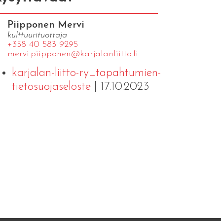
Piipponen Mervi
kulttuurituottaja
+358 40 583 9295
mervi.​piipponen@​kar​jala​nlii​tto.​fi
karjalan-liitto-ry_tapahtumien-
tietosuojaseloste
| 17.10.2023