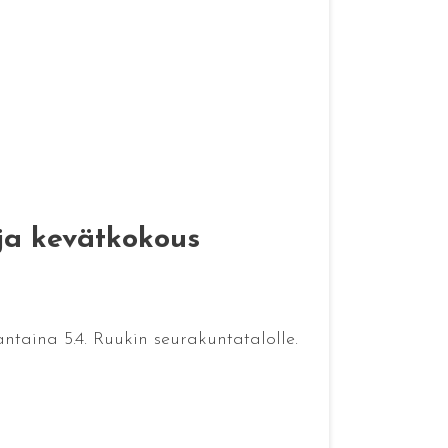
 ja kevätkokous
ntaina 5.4. Ruukin seurakuntatalolle.