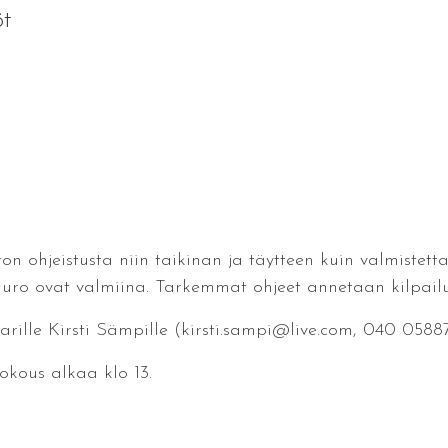
öt
n ohjeistusta niin taikinan ja täytteen kuin valmistett
uuro ovat valmiina. Tarkemmat ohjeet annetaan kilpailu
rille Kirsti Sämpille (kirsti.sampi@live.com, 040 0588
okous alkaa klo 13.