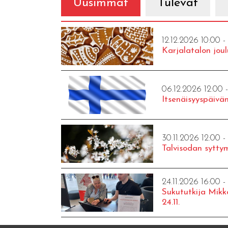
Uusimmat
Tulevat
12.12.2026 10:00 -
Karjalatalon joul
06.12.2026 12:00 
Itsenäisyyspäivän
30.11.2026 12:00 -
Talvisodan syttym
24.11.2026 16:00 -
Sukututkija Mikk
24.11.