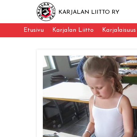
KARJALAN LIITTO RY
Etusivu
Karjalan Liitto
Karjalaisuus