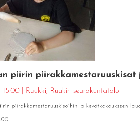
an piirin piirakkamestaruuskisat
5 15:00
|
Ruukki
, Ruukin seurakuntatalo
iirin piirakkamestaruuskisoihin ja kevätkokoukseen laua
.00.