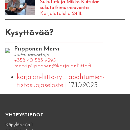
Sukututkija Mikko Kuitulan
sukututkimusneuvonta
Karjalatalolla 24.11.
Kysyttävää?
Piipponen Mervi
kulttuurituottaja
+358 40 583 9295
mervi.​piipponen@​kar​jala​nlii​tto.​fi
karjalan-liitto-ry_tapahtumien-
tietosuojaseloste
| 17.10.2023
YHTEYSTIEDOT
Käpylänkuja 1