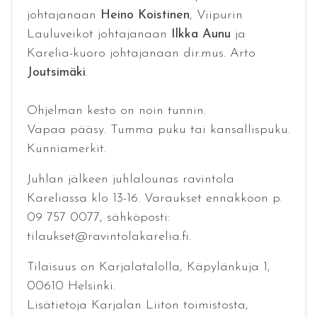
johtajanaan
Heino Koistinen
, Viipurin
Lauluveikot johtajanaan
Ilkka Aunu
ja
Karelia-kuoro johtajanaan dir.mus. Arto
Joutsimäki
.
Ohjelman kesto on noin tunnin.
Vapaa pääsy. Tumma puku tai kansallispuku.
Kunniamerkit.
Juhlan jälkeen juhlalounas ravintola
Kareliassa klo 13-16. Varaukset ennakkoon p.
09 757 0077, sähköposti:
tilaukset@ravintolakarelia.fi.
Tilaisuus on Karjalatalolla, Käpylänkuja 1,
00610 Helsinki.
Lisätietoja Karjalan Liiton toimistosta,