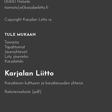
00610 Helsinki
toimisto(at)karjalanliitto.fi
Copyright Karjalan Liitto ry
TULE MUKAAN
Toiminta
Tapahtumat
Jäsenyhteisöt
Liity jäseneksi
Karjalatalo
Karjalan Liitto
Karjalaisen kulttuurin ja karjalaisuuden yhteisö
Rekisteriseloste (pdf)