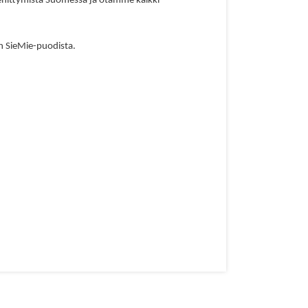
kehittymistä Suomessa ja otamme kaikki
lon SieMie-puodista.