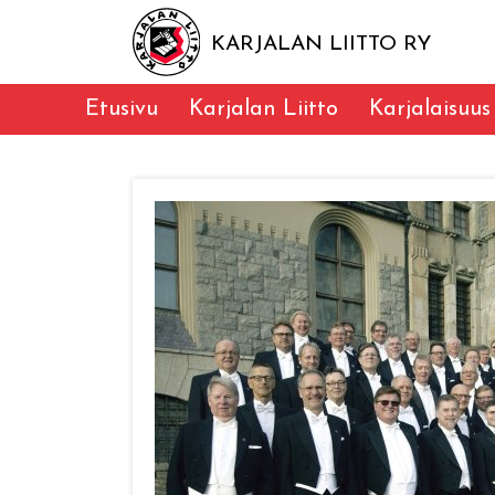
KARJALAN LIITTO RY
Etusivu
Karjalan Liitto
Karjalaisuus