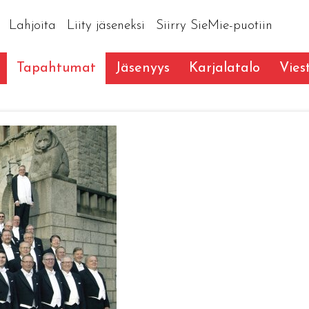
Lahjoita
Liity jäseneksi
Siirry SieMie-puotiin
Tapahtumat
Jäsenyys
Karjalatalo
Vies