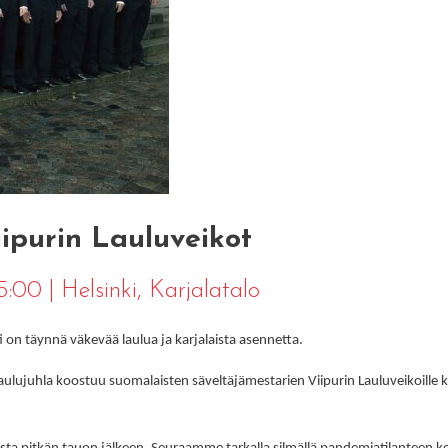
iipurin Lauluveikot
15:00
|
Helsinki
, Karjalatalo
i on täynnä väkevää laulua ja karjalaista asennetta.
 laulujuhla koostuu suomalaisten säveltäjämestarien Viipurin Lauluveikoille 