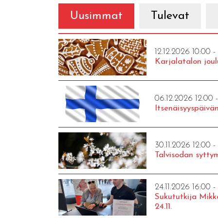
Uusimmat
Tulevat
12.12.2026 10:00 -
Karjalatalon joul
06.12.2026 12:00 
Itsenäisyyspäivän
30.11.2026 12:00 -
Talvisodan syttym
24.11.2026 16:00 -
Sukututkija Mikk
24.11.