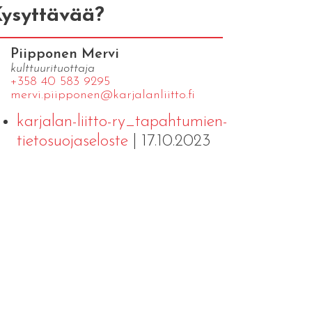
ysyttävää?
Piipponen Mervi
kulttuurituottaja
+358 40 583 9295
mervi.​piipponen@​kar​jala​nlii​tto.​fi
karjalan-liitto-ry_tapahtumien-
tietosuojaseloste
| 17.10.2023