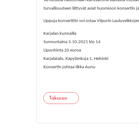
Tervetuloa nauttimaan kanssamme elävästä musiikis
turvallisuuteen liittyvät asiat huomioon konsertin jä
Lippuja konserttiin voi ostaa Viipurin Lauluveikkoje
Karjalan kunnailla
Sunnuntaina 3.10.2021 klo 14
Lipunhinta 20 euroa
Karjalatalo, Käpylänkuja 1, Helsinki
Konsertin johtaa Ilkka Aunu
Takaisin