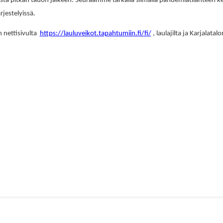
ta pitkän tauon jälkeen. Seuraamme tarkalla silmällä pandemiatilanteen 
rjestelyissä.
n nettisivulta
https://lauluveikot.tapahtumiin.fi/fi/
, laulajilta ja Karjalata