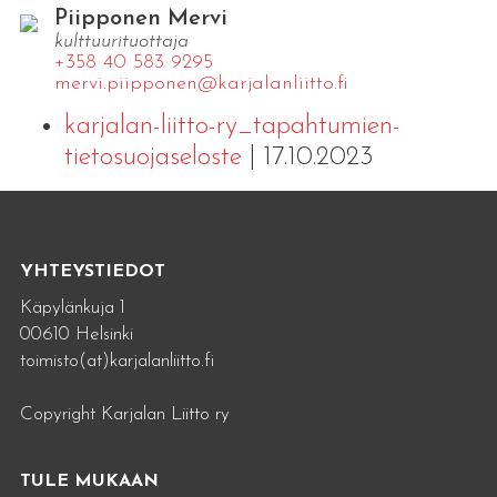
Piipponen Mervi
kulttuurituottaja
+358 40 583 9295
mervi.​piipponen@​kar​jala​nlii​tto.​fi
karjalan-liitto-ry_tapahtumien-
tietosuojaseloste
| 17.10.2023
YHTEYSTIEDOT
Käpylänkuja 1
00610 Helsinki
toimisto(at)karjalanliitto.fi
Copyright Karjalan Liitto ry
TULE MUKAAN