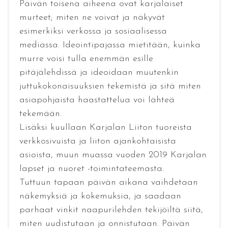
Päivän toisena aiheena ovat karjalaiset
murteet; miten ne voivat ja näkyvät
esimerkiksi verkossa ja sosiaalisessa
mediassa. Ideointipajassa mietitään, kuinka
murre voisi tulla enemmän esille
pitäjälehdissä ja ideoidaan muutenkin
juttukokonaisuuksien tekemistä ja sitä miten
asiapohjaista haastattelua voi lähteä
tekemään.
Lisäksi kuullaan Karjalan Liiton tuoreista
verkkosivuista ja liiton ajankohtaisista
asioista, muun muassa vuoden 2019 Karjalan
lapset ja nuoret -toimintateemasta.
Tuttuun tapaan päivän aikana vaihdetaan
näkemyksiä ja kokemuksia, ja saadaan
parhaat vinkit naapurilehden tekijöiltä siitä,
miten uudistutaan ja onnistutaan. Päivän