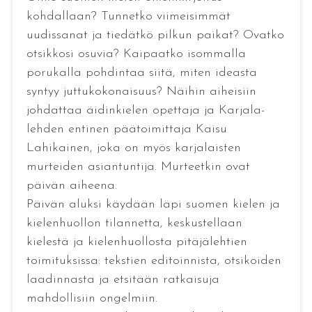
kohdallaan? Tunnetko viimeisimmät
uudissanat ja tiedätkö pilkun paikat? Ovatko
otsikkosi osuvia? Kaipaatko isommalla
porukalla pohdintaa siitä, miten ideasta
syntyy juttukokonaisuus? Näihin aiheisiin
johdattaa äidinkielen opettaja ja Karjala-
lehden entinen päätoimittaja Kaisu
Lahikainen, joka on myös karjalaisten
murteiden asiantuntija. Murteetkin ovat
päivän aiheena.
Päivän aluksi käydään läpi suomen kielen ja
kielenhuollon tilannetta, keskustellaan
kielestä ja kielenhuollosta pitäjälehtien
toimituksissa: tekstien editoinnista, otsikoiden
laadinnasta ja etsitään ratkaisuja
mahdollisiin ongelmiin.