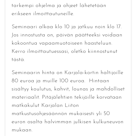
tarkempi ohjelma ja ohjeet lähetetään
erikseen ilmoittautuneille.
Seminaari alkaa klo 10 ja jatkuu noin klo 17.
Jos innostusta on, päivän päätteeksi voidaan
kokoontua vapaamuotoiseen haasteluun.
Kerro ilmoittautuessasi, oletko kiinnostunut
tästä.
Seminaarin hinta on Karjala-kortin haltijoille
80 euroa ja muille 100 euroa. Hintaan
sisältyy koulutus, kahvit, lounas ja mahdolliset
materiaalit. Pitäjälehtien tekijöille korvataan
matkakulut Karjalan Liiton
matkustusohjesäännön mukaisesti yli 50
euron osalta halvimman julkisen kulkuneuvon
mukaan.