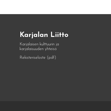
Karjalan Liitto
Karjalaisen kulttuurin ja
karjalaisuuden yhteisö
Rekisteriseloste (pdf)