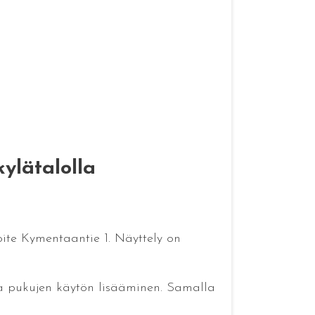
kylätalolla
soite Kymentaantie 1. Näyttely on
ja pukujen käytön lisääminen. Samalla