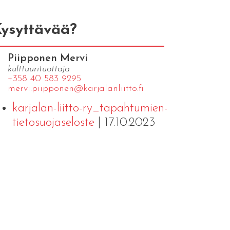
ysyttävää?
Piipponen Mervi
kulttuurituottaja
+358 40 583 9295
mervi.​piipponen@​kar​jala​nlii​tto.​fi
karjalan-liitto-ry_tapahtumien-
tietosuojaseloste
| 17.10.2023