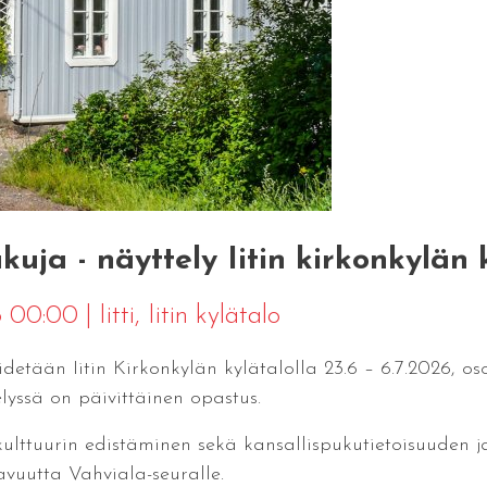
kuja - näyttely Iitin kirkonkylän 
26 00:00
|
Iitti
, Iitin kylätalo
idetään Iitin Kirkonkylän kylätalolla 23.6 – 6.7.2026, o
elyssä on päivittäinen opastus.
kulttuurin edistäminen sekä kansallispukutietoisuuden 
vuutta Vahviala-seuralle.