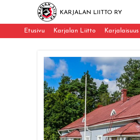
KARJALAN LIITTO RY
Etusivu
Karjalan Liitto
Karjalaisuus