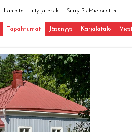
Lahjoita
Liity jäseneksi
Siirry SieMie-puotiin
Tapahtumat
Jäsenyys
Karjalatalo
Vies