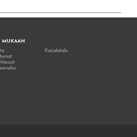
E MUKAAN
ta
Karjalatalo
tumat
hteisöt
jäseneksi