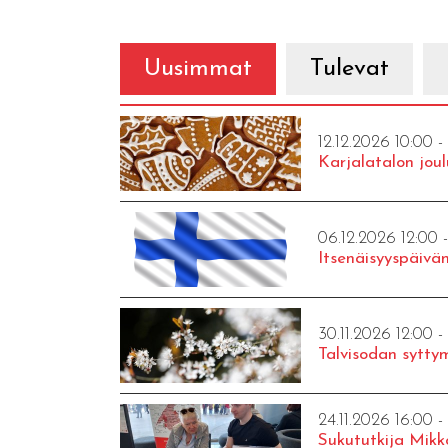
Uusimmat
Tulevat
12.12.2026 10:00 -
Karjalatalon joul
06.12.2026 12:00 
Itsenäisyyspäivän
30.11.2026 12:00 -
Talvisodan syttym
24.11.2026 16:00 -
Sukututkija Mikk