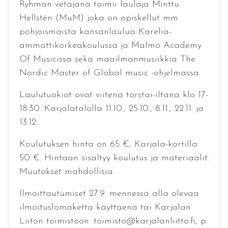
Ryhmän vetäjänä toimii laulaja Minttu
Hellstén (MuM) joka on opiskellut mm.
pohjoismaista kansanlaulua Karelia-
ammattikorkeakoulussa ja Malmö Academy
Of Musicissa sekä maailmanmusiikkia The
Nordic Master of Global music -ohjelmassa.
Laulutuokiot ovat viitenä torstai-iltana klo 17-
18.30. Karjalatalolla 11.10., 25.10., 8.11., 22.11. ja
13.12.
Koulutuksen hinta on 65 €, Karjala-kortilla
50 €. Hintaan sisältyy koulutus ja materiaalit.
Muutokset mahdollisia.
Ilmoittautumiset 27.9. mennessä alla olevaa
ilmoituslomaketta käyttäenä tai Karjalan
Liiton toimistoon: toimisto@karjalanliitto.fi, p.