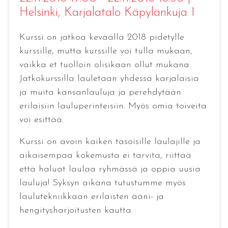
Helsinki
, Karjalatalo Käpylänkuja 1
Kurssi on jatkoa keväällä 2018 pidetylle
kurssille, mutta kurssille voi tulla mukaan,
vaikka et tuolloin olisikaan ollut mukana.
Jatkokurssilla lauletaan yhdessä karjalaisia
ja muita kansanlauluja ja perehdytään
erilaisiin lauluperinteisiin. Myös omia toiveita
voi esittää.
Kurssi on avoin kaiken tasoisille laulajille ja
aikaisempaa kokemusta ei tarvita, riittää
että haluat laulaa ryhmässä ja oppia uusia
lauluja! Syksyn aikana tutustumme myös
laulutekniikkaan erilaisten ääni- ja
hengitysharjoitusten kautta.