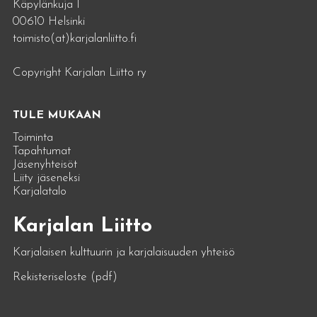
Käpylänkuja 1
00610 Helsinki
toimisto(at)karjalanliitto.fi
Copyright Karjalan Liitto ry
TULE MUKAAN
Toiminta
Tapahtumat
Jäsenyhteisöt
Liity jäseneksi
Karjalatalo
Karjalan Liitto
Karjalaisen kulttuurin ja karjalaisuuden yhteisö
Rekisteriseloste (pdf)