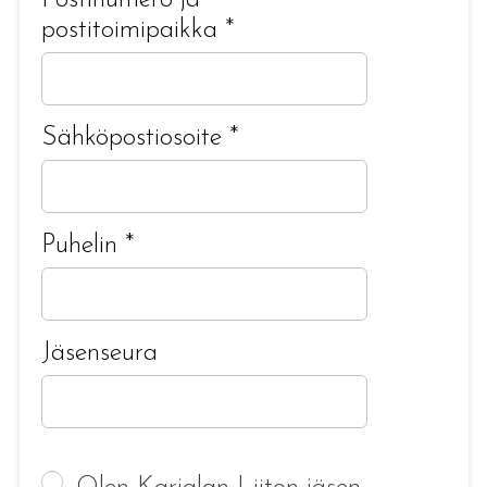
Postinumero ja
postitoimipaikka
*
Sähköpostiosoite
*
Puhelin
*
Jäsenseura