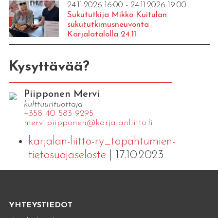
24.11.2026 16:00 - 24.11.2026 19:00
Sukututkija Mikko Kuitulan
sukututkimusneuvonta
Karjalatalolla 24.11.
Kysyttävää?
Piipponen Mervi
kulttuurituottaja
+358 40 583 9295
mervi.​piipponen@​kar​jala​nlii​tto.​fi
karjalan-liitto-ry_tapahtumien-
tietosuojaseloste
| 17.10.2023
YHTEYSTIEDOT