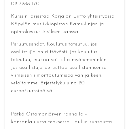
09 7288 170.
Kurssin järjestää Karjalan Liitto yhteistyössä
Käpylän musiikkiopiston Kamu-linjan ja
opintokeskus Siviksen kanssa.
Peruutusehdot: Koulutus toteutuu, jos
osallistujia on riittävästi. Jos koulutus
toteutuu, mukaa voi tulla myöhemminkin.
Jos osallistuja peruuttaa osallistumisensa
viimeisen ilmoittautumispäivän jälkeen,
veloitamme järjestelykuluina 20
euroa/kurssipäivä.
Pätkä Ostamonjärven rannalla -
kansanlaulusta teoksessa Laulun runsautta.