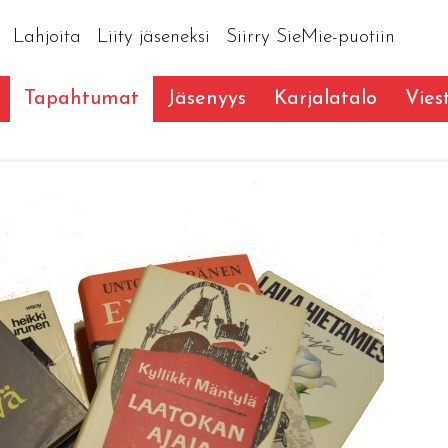
Lahjoita
Liity jäseneksi
Siirry SieMie-puotiin
Tapahtumat
Jäsenyys
Karjalatalo
Vies