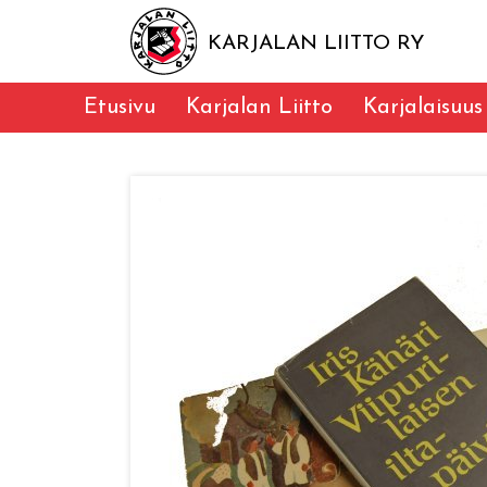
KARJALAN LIITTO RY
Etusivu
Karjalan Liitto
Karjalaisuus