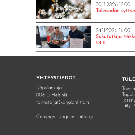
30.11.2026 12:00 -
Talvisodan syttym
24.11.2026 16:00 -
Sukututkija Mikk
24.11.
YHTEYSTIEDOT
TUL
Käpylänkuja 1
Toimin
Tapah
00610 Helsinki
Jäseny
toimisto(at)karjalanliitto.fi
Liity 
Copyright Karjalan Liitto ry