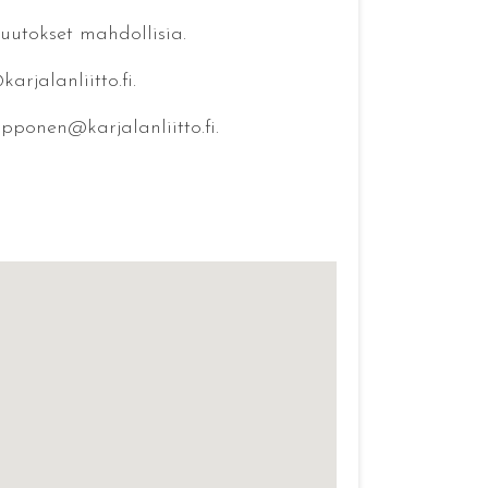
Muutokset mahdollisia.
rjalanliitto.fi.
ipponen@karjalanliitto.fi.