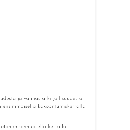
uudesta ja vanhasta kirjallisuudesta.
an ensimmäisellä kokoontumiskerralla.
tiin ensimmäisellä kerralla.