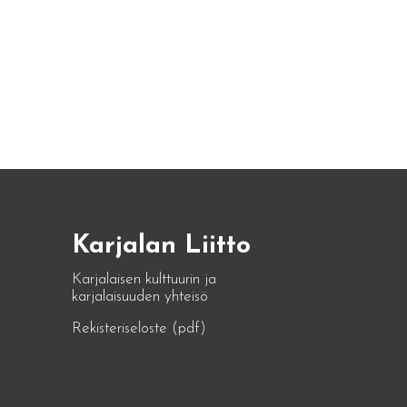
Karjalan Liitto
Karjalaisen kulttuurin ja
karjalaisuuden yhteisö
Rekisteriseloste (pdf)