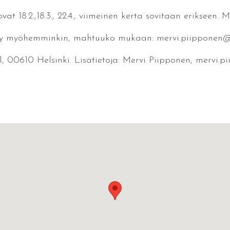
 18.2.,18.3., 22.4., viimeinen kerta sovitaan erikseen. 
kysy myöhemminkin, mahtuuko mukaan: mervi.piipponen@ka
, 00610 Helsinki. Lisätietoja: Mervi Piipponen, mervi.pi