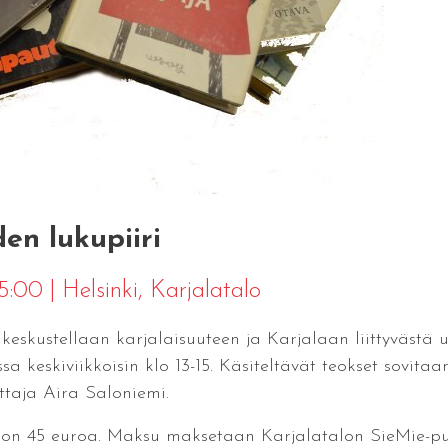
den lukupiiri
15:00
|
Helsinki
, Karjalatalo
 keskustellaan karjalaisuuteen ja Karjalaan liittyvästä 
 keskiviikkoisin klo 13-15. Käsiteltävät teokset sovita
ittaja Aira Saloniemi.
 on 45 euroa. Maksu maksetaan Karjalatalon SieMie-puo