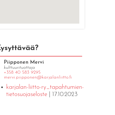
ysyttävää?
Piipponen Mervi
kulttuurituottaja
+358 40 583 9295
mervi.​piipponen@​kar​jala​nlii​tto.​fi
karjalan-liitto-ry_tapahtumien-
tietosuojaseloste
| 17.10.2023