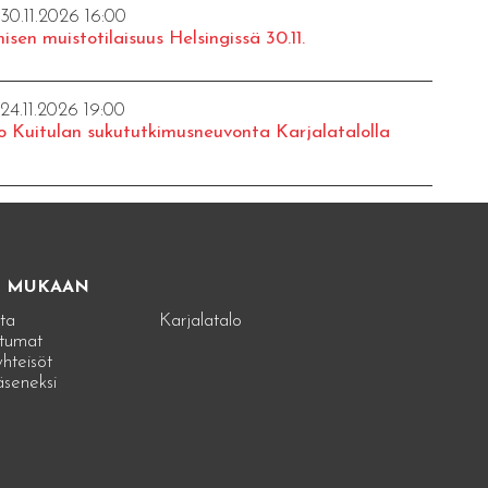
 30.11.2026 16:00
isen muistotilaisuus Helsingissä 30.11.
 24.11.2026 19:00
o Kuitulan sukututkimusneuvonta Karjalatalolla
E MUKAAN
ta
Karjalatalo
tumat
hteisöt
jäseneksi