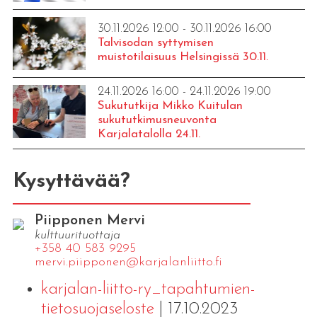
30.11.2026 12:00 - 30.11.2026 16:00
Talvisodan syttymisen
muistotilaisuus Helsingissä 30.11.
24.11.2026 16:00 - 24.11.2026 19:00
Sukututkija Mikko Kuitulan
sukututkimusneuvonta
Karjalatalolla 24.11.
Kysyttävää?
Piipponen Mervi
kulttuurituottaja
+358 40 583 9295
mervi.​piipponen@​kar​jala​nlii​tto.​fi
karjalan-liitto-ry_tapahtumien-
tietosuojaseloste
| 17.10.2023