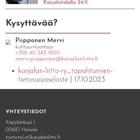
Karjalatalolla 24.11.
Kysyttävää?
Piipponen Mervi
kulttuurituottaja
+358 40 583 9295
mervi.​piipponen@​kar​jala​nlii​tto.​fi
karjalan-liitto-ry_tapahtumien-
tietosuojaseloste
| 17.10.2023
YHTEYSTIEDOT
Käpylänkuja 1
00610 Helsinki
toimisto(at)karjalanliitto.fi