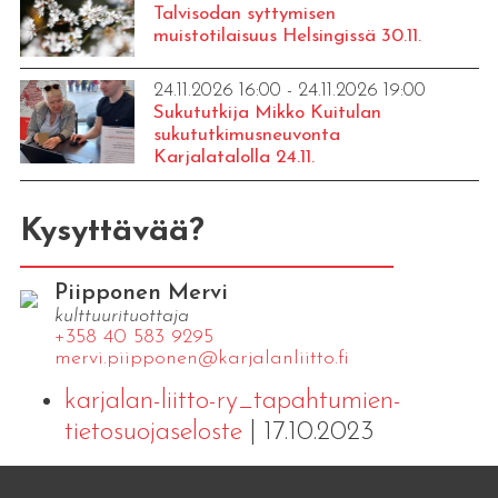
Talvisodan syttymisen
muistotilaisuus Helsingissä 30.11.
24.11.2026 16:00 - 24.11.2026 19:00
Sukututkija Mikko Kuitulan
sukututkimusneuvonta
Karjalatalolla 24.11.
Kysyttävää?
Piipponen Mervi
kulttuurituottaja
+358 40 583 9295
mervi.​piipponen@​kar​jala​nlii​tto.​fi
karjalan-liitto-ry_tapahtumien-
tietosuojaseloste
| 17.10.2023