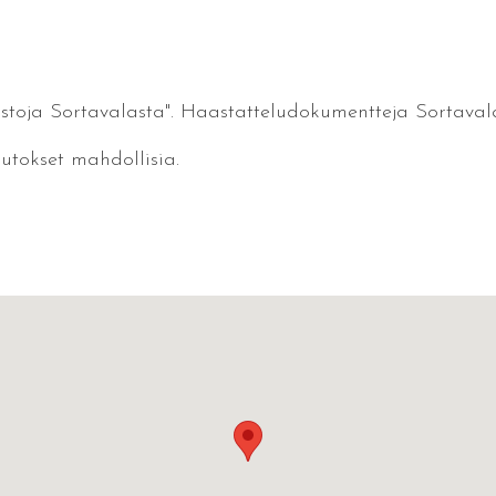
uistoja Sortavalasta". Haastatteludokumentteja Sortaval
utokset mahdollisia.