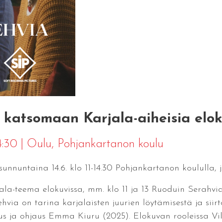
le katsomaan Karjala-aiheisia elok
14:30
|
Oulu
, Pohjankartanon koulu
 sunnuntaina 14.6. klo 11-14.30 Pohjankartanon koululla,
rjala-teema elokuvissa, mm. klo 11 ja 13 Ruoduin Serahv
ehvia on tarina karjalaisten juurien löytämisestä ja sii
tus ja ohjaus Emma Kiuru (2025). Elokuvan rooleissa V