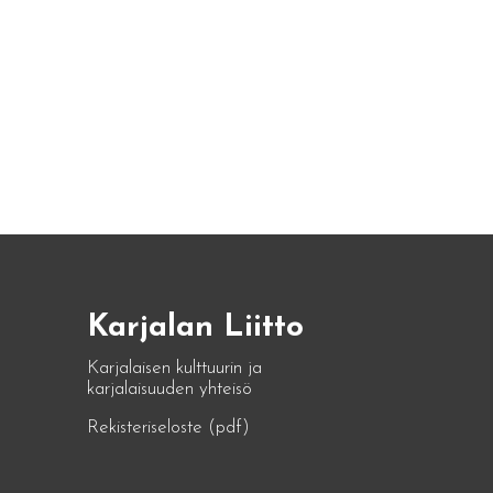
Karjalan Liitto
Karjalaisen kulttuurin ja
karjalaisuuden yhteisö
Rekisteriseloste (pdf)