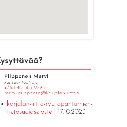
ysyttävää?
Piipponen Mervi
kulttuurituottaja
+358 40 583 9295
mervi.​piipponen@​kar​jala​nlii​tto.​fi
karjalan-liitto-ry_tapahtumien-
tietosuojaseloste
| 17.10.2023