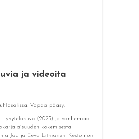
uvia ja videoita
 juhlasalissa. Vapaa pääsy.
ia -lyhytelokuva (2025) ja vanhempia
rtokarjalaisuuden kokemisesta
ilma Jää ja Eeva Litmanen. Kesto noin