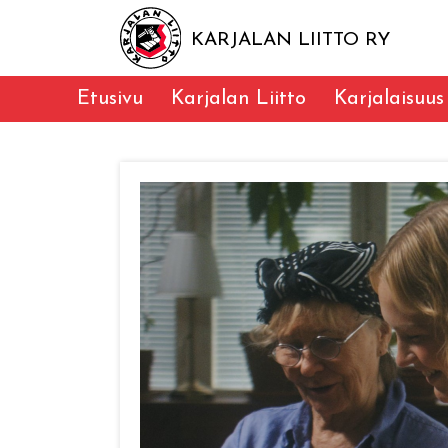
KARJALAN LIITTO RY
Etusivu
Karjalan Liitto
Karjalaisuus