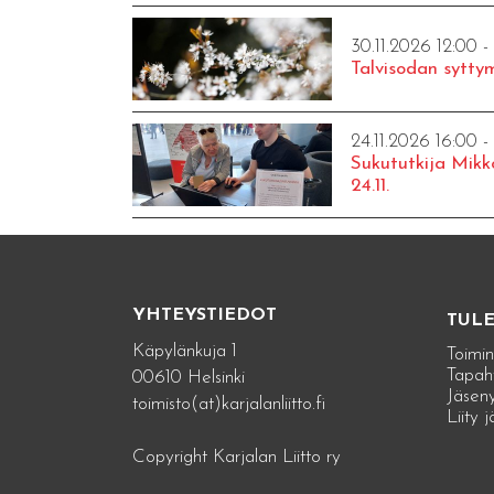
30.11.2026 12:00 -
Talvisodan syttym
24.11.2026 16:00 -
Sukututkija Mikk
24.11.
YHTEYSTIEDOT
TUL
Käpylänkuja 1
Toimin
Tapah
00610 Helsinki
Jäseny
toimisto(at)karjalanliitto.fi
Liity 
Copyright Karjalan Liitto ry