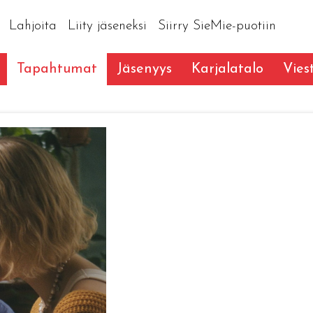
Lahjoita
Liity jäseneksi
Siirry SieMie-puotiin
Tapahtumat
Jäsenyys
Karjalatalo
Vies