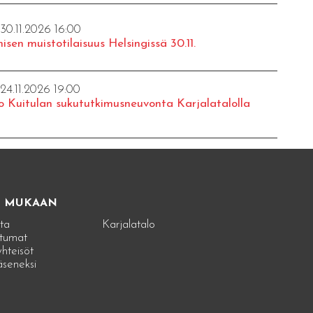
 30.11.2026 16:00
isen muistotilaisuus Helsingissä 30.11.
 24.11.2026 19:00
o Kuitulan sukututkimusneuvonta Karjalatalolla
E MUKAAN
ta
Karjalatalo
tumat
hteisöt
jäseneksi