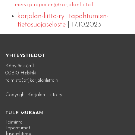
mervi.​piipponen@​kar​jala​nlii​tto.​fi
karjalan-liitto-ry_tapahtumien-
tietosuojaseloste
| 17.10.2023
YHTEYSTIEDOT
Käpylänkuja 1
00610 Helsinki
toimisto(at)karjalanliitto.fi
Copyright Karjalan Liitto ry
TULE MUKAAN
Toiminta
Tapahtumat
Jäsenyhteisöt