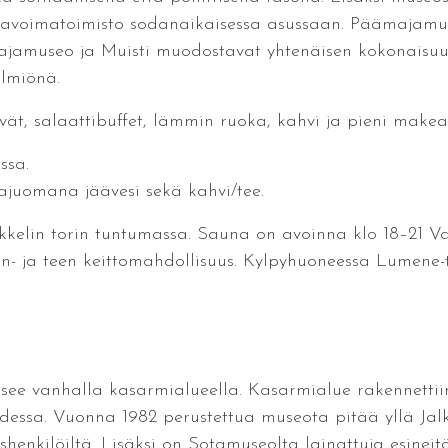
aavoimatoimisto sodanaikaisessa asussaan. Päämajamus
ajamuseo ja Muisti muodostavat yhtenäisen kokonaisuude
lmiönä.
ivät, salaattibuffet, lämmin ruoka, kahvi ja pieni makea
ssa.
okajuomana jäävesi sekä kahvi/tee.
ikkelin torin tuntumassa. Sauna on avoinna klo 18–21 V
n- ja teen keittomahdollisuus. Kylpyhuoneessa Lumene-t
itsee vanhalla kasarmialueella. Kasarmialue rakennettiin
uudessa. Vuonna 1982 perustettua museota pitää yllä J
ishenkilöiltä. Lisäksi on Sotamuseolta lainattuja esineit