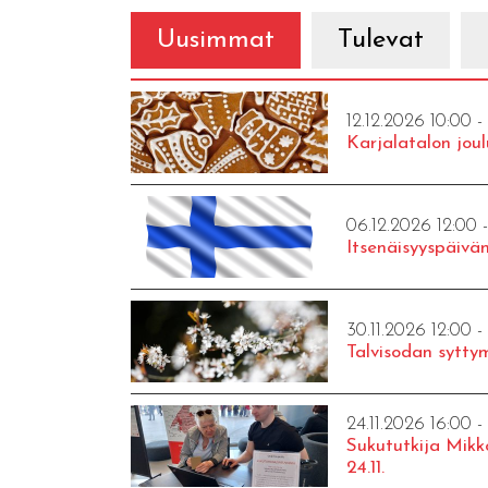
Uusimmat
Tulevat
12.12.2026 10:00 -
Karjalatalon joul
06.12.2026 12:00 
Itsenäisyyspäivän
30.11.2026 12:00 -
Talvisodan syttym
24.11.2026 16:00 -
Sukututkija Mikk
24.11.