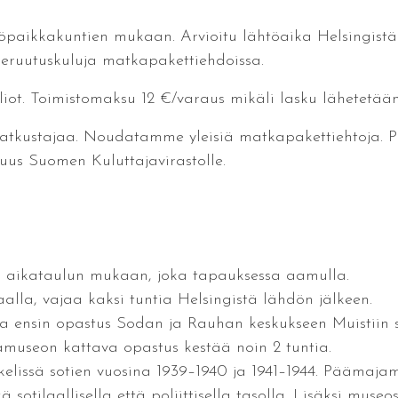
aikkakuntien mukaan. Arvioitu lähtöaika Helsingistä P
eruutuskuluja matkapakettiehdoissa.
iot. Toimistomaksu 12 €/varaus mikäli lasku lähetetään 
atkustajaa. Noudatamme yleisiä matkapakettiehtoja. 
uus Suomen Kuluttajavirastolle.
 aikataulun mukaan, joka tapauksessa aamulla.
la, vajaa kaksi tuntia Helsingistä lähdön jälkeen.
ssa ensin opastus Sodan ja Rauhan keskukseen Muistiin 
useon kattava opastus kestää noin 2 tuntia.
lissä sotien vuosina 1939–1940 ja 1941–1944. Päämaja
 sotilaallisella että poliittisella tasolla. Lisäksi mus