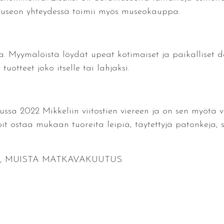
 Museon yhteydessä toimii myös museokauppa.
Myymälöistä löydät upeat kotimaiset ja paikalliset des
uotteet joko itselle tai lahjaksi.
ussa 2022 Mikkeliin viitostien viereen ja on sen myötä
ostaa mukaan tuoreita leipiä, täytettyjä patonkeja, s
, MUISTA MATKAVAKUUTUS