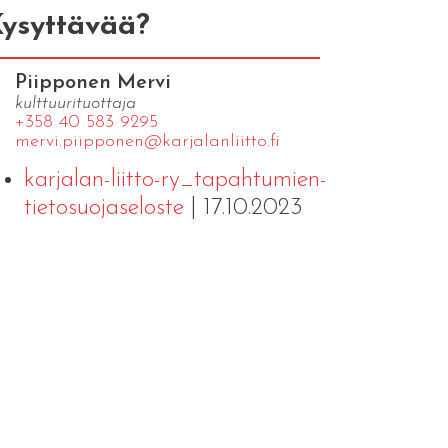
ysyttävää?
Piipponen Mervi
kulttuurituottaja
+358 40 583 9295
mervi.​piipponen@​kar​jala​nlii​tto.​fi
karjalan-liitto-ry_tapahtumien-
tietosuojaseloste
| 17.10.2023