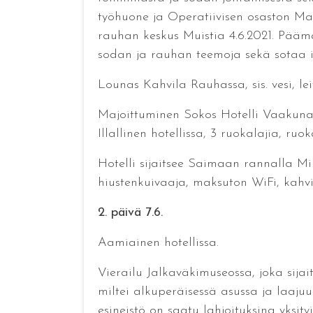
työhuone ja Operatiivisen osaston M
rauhan keskus Muistia 4.6.2021. Pääm
sodan ja rauhan teemoja sekä sotaa i
Lounas Kahvila Rauhassa, sis. vesi, le
Majoittuminen Sokos Hotelli Vaakuna
Illallinen hotellissa, 3 ruokalajia, ru
Hotelli sijaitsee Saimaan rannalla M
hiustenkuivaaja, maksuton WiFi, kahvi
2. päivä 7.6.
Aamiainen hotellissa.
Vierailu Jalkaväkimuseossa, joka sija
miltei alkuperäisessä asussa ja laaj
esineistö on saatu lahjoituksina yksity