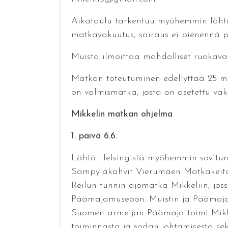
Aikataulu tarkentuu myöhemmin lähtöp
matkavakuutus, sairaus ei pienennä p
Muista ilmoittaa mahdolliset ruokaval
Matkan toteutuminen edellyttää 25 m
on valmismatka, josta on asetettu vak
Mikkelin matkan ohjelma
1. päivä 6.6.
Lähtö Helsingistä myöhemmin sovitun
Sämpyläkahvit Vierumäen Matkakeitaal
Reilun tunnin ajomatka Mikkeliin, jo
Päämajamuseoon. Muistin ja Päämajam
Suomen armeijan Päämaja toimi Mikke
toiminnasta ja sodan johtamisesta sekä