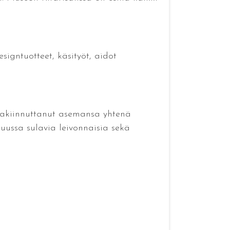
igntuotteet, käsityöt, aidot
 vakiinnuttanut asemansa yhtenä
uussa sulavia leivonnaisia sekä