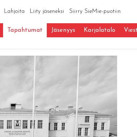
Lahjoita
Liity jäseneksi
Siirry SieMie-puotiin
Tapahtumat
Jäsenyys
Karjalatalo
Vies