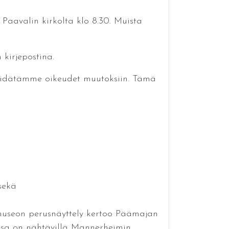
aavalin kirkolta klo 8.30. Muista
kirjepostina.
Pidätämme oikeudet muutoksiin. Tämä
sekä
museon perusnäyttely kertoo Päämajan
eossa on nähtävillä Mannerheimin