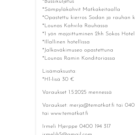
*Bussikuljetus
*Sämpyläkahvit Matkakeitaalla
*Opastettu kierros Sodan ja rauhan 
*Lounas Kahvila Rauhassa
*1 yön majoittuminen 2hh Sokos Hote
*Illallinen hotellissa
*Jalkaväkimuseo opastettuna
*Lounas Ramin Konditoriassa
Lisämaksusta:
*H1-lisä 30 €
Varaukset 1.5.2025 mennessä
Varaukset: merja@tematkat.fi tai 040
tai www.tematkat.fi
Irmeli Hjerppe 0400 194 317
irmelih5@gmail.com