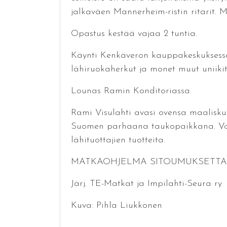
jalkaväen Mannerheim-ristin ritarit.
Opastus kestää vajaa 2 tuntia.
Käynti Kenkäveron kauppakeskuksessa. 
lähiruokaherkut ja monet muut uniikit t
Lounas Ramin Konditoriassa.
Rami Visulahti avasi ovensa maalisku
Suomen parhaana taukopaikkana. Voit 
lähituottajien tuotteita.
MATKAOHJELMA SITOUMUKSETTA
Järj. TE-Matkat ja Impilahti-Seura ry
Kuva: Pihla Liukkonen