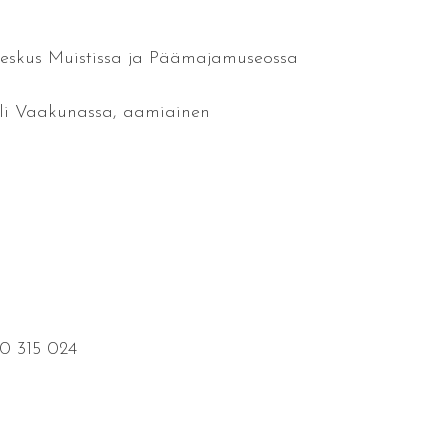
keskus Muistissa ja Päämajamuseossa
lli Vaakunassa, aamiainen
0 315 024