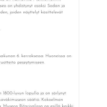
eo on yhdistynyt osaksi Sodan ja
n, joiden näyttelyt käsittelevät
.
aakunan 6. kerroksessa. Huoneissa on
uotteita peseytymiseen.
 1800-luvun lopulla ja on säilynyt
alkaväkimuseon säätiö. Kokoelman
ä. Museon Ritarisalissa on esillä kaikki