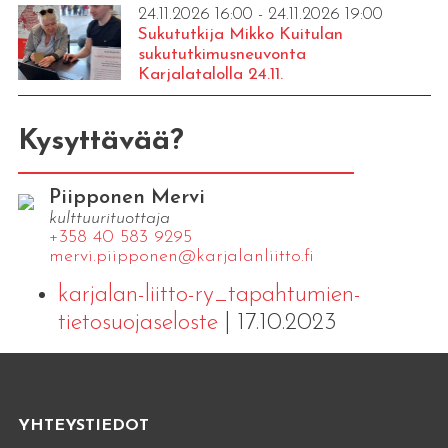
24.11.2026 16:00 - 24.11.2026 19:00
Sukututkija Mikko Kuitulan
sukututkimusneuvonta
Karjalatalolla 24.11.
Kysyttävää?
Piipponen Mervi
kulttuurituottaja
+358 40 583 9295
mervi.​piipponen@​kar​jala​nlii​tto.​fi
karjalan-liitto-ry_tapahtumien-
tietosuojaseloste
| 17.10.2023
YHTEYSTIEDOT