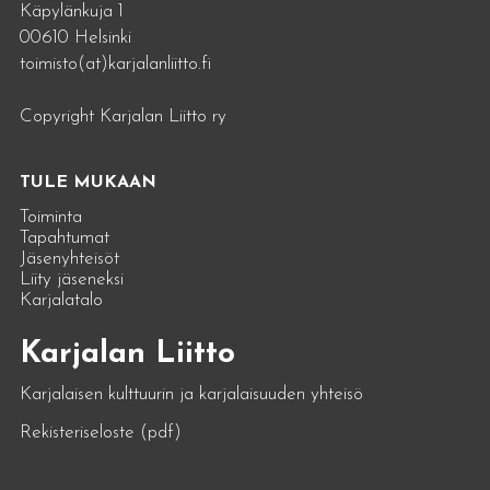
Käpylänkuja 1
00610 Helsinki
toimisto(at)karjalanliitto.fi
Copyright Karjalan Liitto ry
TULE MUKAAN
Toiminta
Tapahtumat
Jäsenyhteisöt
Liity jäseneksi
Karjalatalo
Karjalan Liitto
Karjalaisen kulttuurin ja karjalaisuuden yhteisö
Rekisteriseloste (pdf)