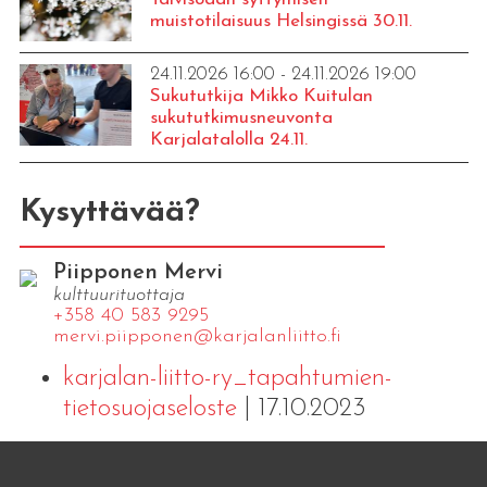
muistotilaisuus Helsingissä 30.11.
24.11.2026 16:00 - 24.11.2026 19:00
Sukututkija Mikko Kuitulan
sukututkimusneuvonta
Karjalatalolla 24.11.
Kysyttävää?
Piipponen Mervi
kulttuurituottaja
+358 40 583 9295
mervi.​piipponen@​kar​jala​nlii​tto.​fi
karjalan-liitto-ry_tapahtumien-
tietosuojaseloste
| 17.10.2023