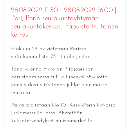
28.08.2022 11:30 - 28.08.2022 16:00
|
Pori
, Porin seurakuntayhtymän
seurakuntakeskus, Itäpuisto 14, toinen
kerros
Elokuun 28 pv vietetään Porissa
valtakunnallista 73. Hiitola-juhlaa.
Tänä vuonna Hiitolan Pitäjäseuran
perustaamisesta tuli kuluneeksi 55-vuotta
joten virkeä viis'vitonen juhlatunnelmassa
mukana.
Päivä aloitetaan klo 10 Keski-Porin kirkossa
juhlamessulla josta lähetetään
kukkatervehdykset muistomerkeille.