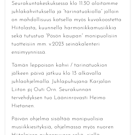
Seurakuntakeskuksessa klo 11.30 aloitamme
juhlakahvituksella ja ”tarinatuokiolla” jolloin
on mahdollisuus katsella myös kuvakoostetta
Hiitolasta, kuunnella harmonikkamusiikkia
sekä tutustua ”Pösön kaupan” monipuolisiin
tuotteisiin mm. v.2023 seinäkalenteri
ensimyynnissä.
Tämän leppoisan kahvi / tarinatuokion
jälkeen päivä jatkuu klo 13 alkavalla
juhlaohjelmalla. Juhlapuhujana Karjalan
Liiton pj Outi Örn. Seurakunnan
tervehdyksen tuo Lääninrovasti Heimo
Hietanen.
Päivän ohjelma sisältää monipuolisia
musiikkiesityksiä, ohjelmassa myös nuoren