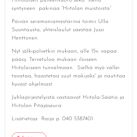
Hiitolaisen puheenvuoro sekä siellä
syntyneen pakinaa ”Hiitolan muistoista”
Päivän seremoniamestarina toimii Ulla
Suontausta, yhteislaulut säestää Jussi
Henttonen.
Nyt jälkipolvetkin mukaan, alle 15v. vapaa
pääsy. Tervetuloa mukaan iloiseen
Hiitolaiseen tunnelmaan. Sielhä myö vällei
tavataa, haastetaa suut makijaks' ja nautitaa
hyväst ohjelmast.
Juhlajärjestelyistä vastaavat Hiitola-Säätiö ja
Hiitolan Pitäjäseura.
Lisätietoja Raija p. 040 5387401