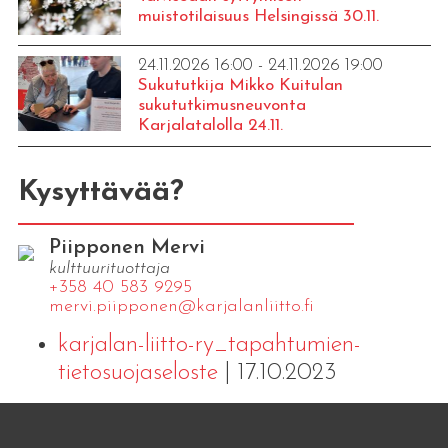
muistotilaisuus Helsingissä 30.11.
24.11.2026 16:00 - 24.11.2026 19:00
Sukututkija Mikko Kuitulan
sukututkimusneuvonta
Karjalatalolla 24.11.
Kysyttävää?
Piipponen Mervi
kulttuurituottaja
+358 40 583 9295
mervi.​piipponen@​kar​jala​nlii​tto.​fi
karjalan-liitto-ry_tapahtumien-
tietosuojaseloste
| 17.10.2023