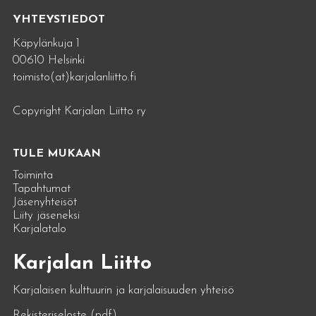
YHTEYSTIEDOT
Käpylänkuja 1
00610 Helsinki
toimisto(at)karjalanliitto.fi
Copyright Karjalan Liitto ry
TULE MUKAAN
Toiminta
Tapahtumat
Jäsenyhteisöt
Liity jäseneksi
Karjalatalo
Karjalan Liitto
Karjalaisen kulttuurin ja karjalaisuuden yhteisö
Rekisteriseloste (pdf)