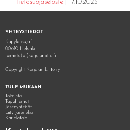
tietosuojaseloste
| 17.10.2023
YHTEYSTIEDOT
Käpylänkuja 1
00610 Helsinki
toimisto(at)karjalanliitto.fi
Copyright Karjalan Liitto ry
TULE MUKAAN
Toiminta
Tapahtumat
Jäsenyhteisöt
Liity jäseneksi
Karjalatalo