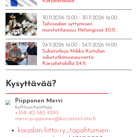
Karjalatalolla
30.11.2026 12:00 - 30.11.2026 16:00
Talvisodan syttymisen
muistotilaisuus Helsingissä 30.11.
24.11.2026 16:00 - 24.11.2026 19:00
Sukututkija Mikko Kuitulan
sukututkimusneuvonta
Karjalatalolla 24.11.
Kysyttävää?
Piipponen Mervi
kulttuurituottaja
+358 40 583 9295
mervi.​piipponen@​kar​jala​nlii​tto.​fi
karjalan-liitto-ry_tapahtumien-