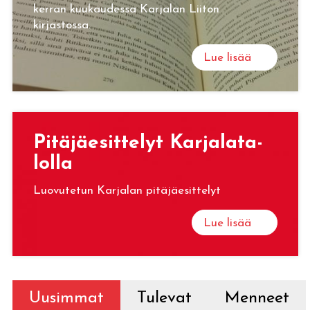
kerran kuukaudessa Karjalan Liiton
kirjastossa.
Lue lisää
Pi­tä­jäe­sit­te­lyt Kar­ja­la­ta­
lol­la
Luovutetun Karjalan pitäjäesittelyt
Lue lisää
Uusimmat
Tulevat
Menneet