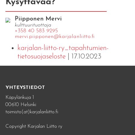
Kysyttävää?
Piipponen Mervi
kulttuurituottaja
+358 40 583 9295
mervi.​piipponen@​kar​jala​nlii​tto.​fi
karjalan-liitto-ry_tapahtumien-
tietosuojaseloste
| 17.10.2023
YHTEYSTIEDOT
Käpylänkuja 1
00610 Helsinki
toimisto(at)karjalanliitto.fi
Copyright Karjalan Liitto ry