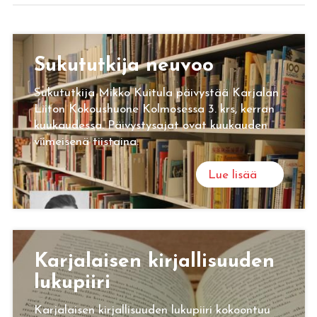
Su­ku­tut­ki­ja neu­voo
Sukututkija Mikko Kuitula päivystää Karjalan
Liiton Kokoushuone Kolmosessa 3. krs, kerran
kuukaudessa. Päivystysajat ovat kuukauden
viimeisenä tiistaina.
Lue lisää
Kar­ja­lai­sen kir­jal­li­suu­den
lu­ku­pii­ri
Karjalaisen kirjallisuuden lukupiiri kokoontuu