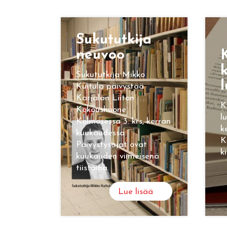
Su­ku­tut­ki­ja
neu­voo
K
k
Sukututkija Mikko
l
Kuitula päivystää
Karjalan Liiton
K
Kokoushuone
l
Kolmosessa 3. krs, kerran
k
kuukaudessa.
K
Päivystysajat ovat
k
kuukauden viimeisenä
tiistaina.
Lue lisää