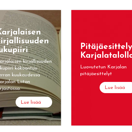
ar­ja­lai­sen
ir­jal­li­suu­den
Pi­tä­jäe­sit­te­l
u­ku­pii­ri
Kar­ja­la­ta­lol­l
arjalaisen kirjallisuuden
Luovutetun Karjalan
ukupiiri kokoontuu
pitäjäesittelyt
erran kuukaudessa
arjalan Liiton
Lue lisää
irjastossa.
Lue lisää