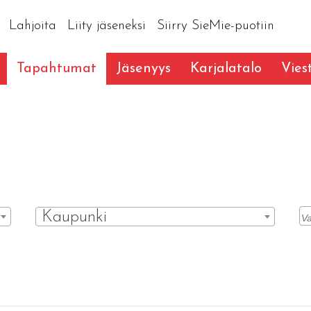
Lahjoita
Liity jäseneksi
Siirry SieMie-puotiin
Tapahtumat
Jäsenyys
Karjalatalo
Vies
Kaupunki