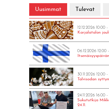
Uusimmat
Tulevat
12.12.2026 10:00 -
Karjalatalon joul
06.12.2026 12:00 
Itsenäisyyspäivän
30.11.2026 12:00 -
Talvisodan syttym
24.11.2026 16:00 -
Sukututkija Mikk
24.11.