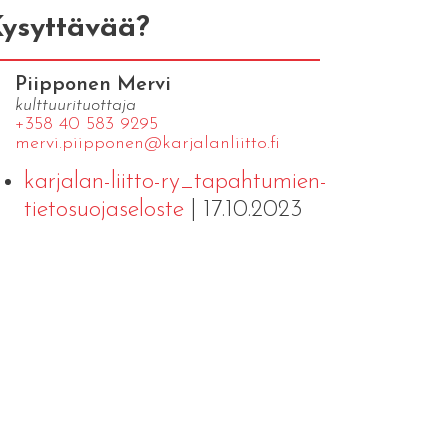
ysyttävää?
Piipponen Mervi
kulttuurituottaja
+358 40 583 9295
mervi.​piipponen@​kar​jala​nlii​tto.​fi
karjalan-liitto-ry_tapahtumien-
tietosuojaseloste
| 17.10.2023