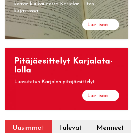
kerran kuukaudessa Karjalan Liiton
kirjastossa.
Lue lisää
Pi­tä­jäe­sit­te­lyt Kar­ja­la­ta­
lol­la
Luovutetun Karjalan pitäjäesittelyt
Lue lisää
Uusimmat
Tulevat
Menneet