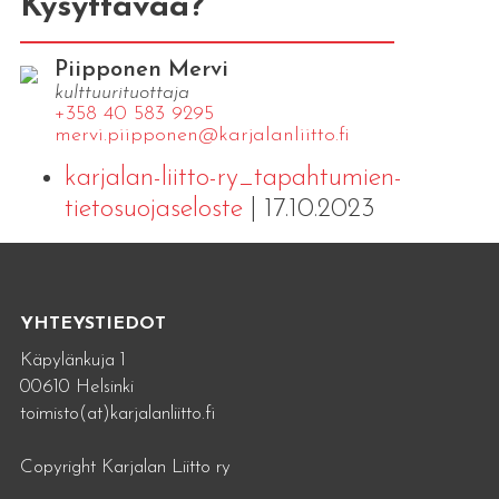
Kysyttävää?
Piipponen Mervi
kulttuurituottaja
+358 40 583 9295
mervi.​piipponen@​kar​jala​nlii​tto.​fi
karjalan-liitto-ry_tapahtumien-
tietosuojaseloste
| 17.10.2023
YHTEYSTIEDOT
Käpylänkuja 1
00610 Helsinki
toimisto(at)karjalanliitto.fi
Copyright Karjalan Liitto ry