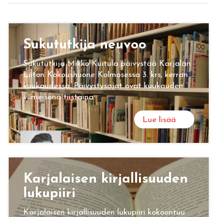
Su­ku­tut­ki­ja neu­voo
Sukututkija Mikko Kuitula päivystää Karjalan
Liiton Kokoushuone Kolmosessa 3. krs, kerran
kuukaudessa. Päivystysajat ovat kuukauden
viimeisenä tiistaina.
Lue lisää
Kar­ja­lai­sen kir­jal­li­suu­den
lu­ku­pii­ri
Karjalaisen kirjallisuuden lukupiiri kokoontuu